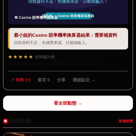
🔁 Casino 賠率機率換算器
蔡小姐的Casino 賠率機率換算器結果：需要補資料
目前資料不足，先補齊來源、日期或輸入。
★★★★★
使用後評價
結果頁做得很清楚，一眼看懂目前條件落在哪一型。
⚡ 有料 19
留言 0
分享
開啟貼文 →
看全部動態 →
最新專欄
專欄總覽