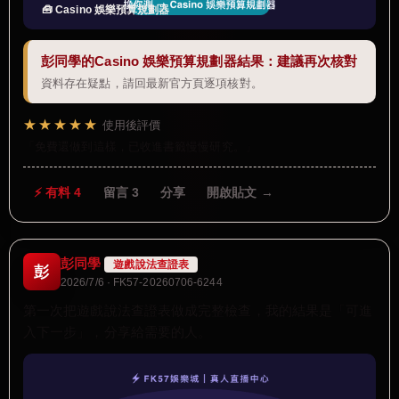
🧰 Casino 娛樂預算規劃器
彭同學的Casino 娛樂預算規劃器結果：建議再次核對
資料存在疑點，請回最新官方頁逐項核對。
★★★★★
使用後評價
免費還做到這樣，已收進書籤慢慢研究。
⚡ 有料 4
留言 3
分享
開啟貼文 →
彭同學
遊戲說法查證表
彭
2026/7/6 · FK57-20260706-6244
第一次把遊戲說法查證表做成完整檢查，我的結果是「可進
入下一步」，分享給需要的人。