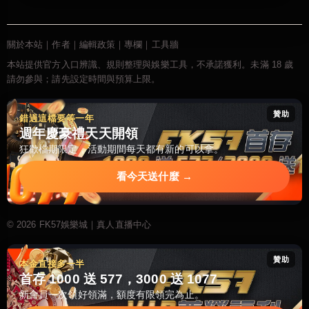
關於本站
｜
作者
｜
編輯政策
｜
專欄
｜
工具牆
本站提供官方入口辨識、規則整理與娛樂工具，不承諾獲利。未滿 18 歲
請勿參與；請先設定時間與預算上限。
贊助
錯過這檔要等一年
週年慶豪禮天天開領
狂歡檔期限定，活動期間每天都有新的可以拿。
看今天送什麼 →
© 2026 FK57娛樂城｜真人直播中心
贊助
本金直接多一半
首存 1000 送 577，3000 送 1077
新會員一次領好領滿，額度有限領完為止。