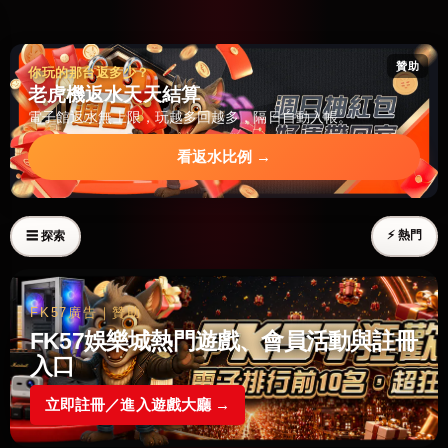
贊助
你玩的那台返多少？
老虎機返水天天結算
電子館返水無上限，玩越多回越多，隔日自動入帳。
看返水比例 →
⚡ 熱門
☰ 探索
FK57廣告｜贊助
FK57娛樂城熱門遊戲、會員活動與註冊
入口
立即註冊／進入遊戲大廳 →