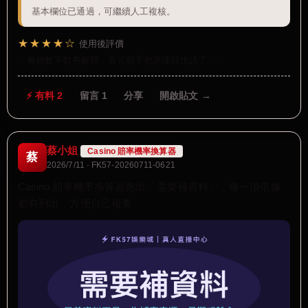
基本欄位已通過，可繼續人工複核。
★★★★☆
使用後評價
每個數字都有解釋，看完順手把原理段也讀了。
⚡ 有料 2
留言 1
分享
開啟貼文 →
蔡小姐
Casino 賠率機率換算器
蔡
2026/7/11 · FK57-20260711-0621
Casino 賠率機率換算器跑出「需要補資料」，每一項依據
都有列出，方便自己複查。