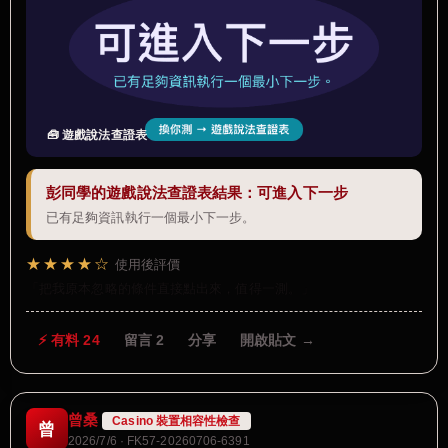
🧰 遊戲說法查證表
彭同學的遊戲說法查證表結果：可進入下一步
已有足夠資訊執行一個最小下一步。
★★★★☆
使用後評價
把我原本忽略的條件直接點出來，值得一測。
⚡ 有料 24
留言 2
分享
開啟貼文 →
曾桑
Casino 裝置相容性檢查
曾
2026/7/6 · FK57-20260706-6391