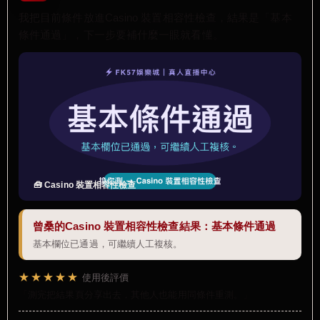
我把目前條件放進Casino 裝置相容性檢查，結果是「基本
條件通過」，下一步要補什麼一眼就看懂。
🧰 Casino 裝置相容性檢查
曾桑的Casino 裝置相容性檢查結果：基本條件通過
基本欄位已通過，可繼續人工複核。
★★★★★
使用後評價
測完把結果頁分享出去，其他人也能用同條件重測。