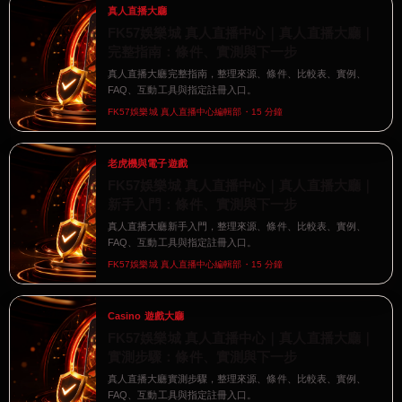
真人直播大廳
FK57娛樂城 真人直播中心｜真人直播大廳｜
完整指南：條件、實測與下一步
真人直播大廳完整指南，整理來源、條件、比較表、實例、
FAQ、互動工具與指定註冊入口。
FK57娛樂城 真人直播中心編輯部・15 分鐘
老虎機與電子遊戲
FK57娛樂城 真人直播中心｜真人直播大廳｜
新手入門：條件、實測與下一步
真人直播大廳新手入門，整理來源、條件、比較表、實例、
FAQ、互動工具與指定註冊入口。
FK57娛樂城 真人直播中心編輯部・15 分鐘
Casino 遊戲大廳
FK57娛樂城 真人直播中心｜真人直播大廳｜
實測步驟：條件、實測與下一步
真人直播大廳實測步驟，整理來源、條件、比較表、實例、
FAQ、互動工具與指定註冊入口。