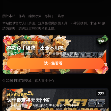
關於本站
｜
作者
｜
編輯政策
｜
專欄
｜
工具牆
本站提供官方入口辨識、規則整理與娛樂工具，不承諾獲利。未滿 18 歲
請勿參與；請先設定時間與預算上限。
贊助
怕卡出金的人看這個
存款免手續費，出金不用等
多元支付隨到隨玩，出金流程最快分鐘級完成。
試一筆看看 →
© 2026 FK57娛樂城｜真人直播中心
贊助
錯過這檔要等一年
週年慶豪禮天天開領
狂歡檔期限定，活動期間每天都有新的可以拿。