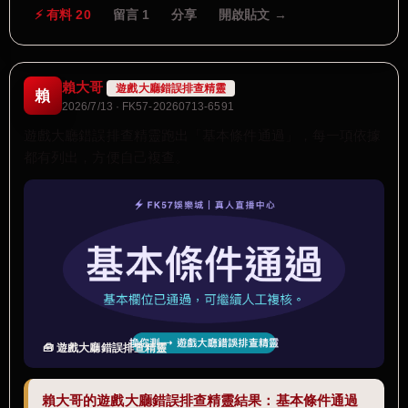
⚡ 有料 20
留言 1
分享
開啟貼文 →
賴大哥
遊戲大廳錯誤排查精靈
賴
2026/7/13 · FK57-20260713-6591
遊戲大廳錯誤排查精靈跑出「基本條件通過」，每一項依據
都有列出，方便自己複查。
🧰 遊戲大廳錯誤排查精靈
賴大哥的遊戲大廳錯誤排查精靈結果：基本條件通過