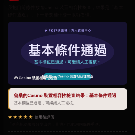
我把目前條件放進Casino 裝置相容性檢查，結果是「基本
條件通過」，下一步要補什麼一眼就看懂。
🧰 Casino 裝置相容性檢查
曾桑的Casino 裝置相容性檢查結果：基本條件通過
基本欄位已通過，可繼續人工複核。
★★★★★
使用後評價
測完把結果頁分享出去，其他人也能用同條件重測。