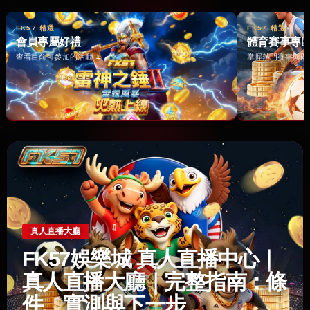
FK57 精選
FK57 精選
會員專屬好禮
體育賽事專
查看目前可參加的活動 →
掌握熱門賽事與即
真人直播大廳
FK57娛樂城 真人直播中心｜
真人直播大廳｜完整指南：條
件、實測與下一步