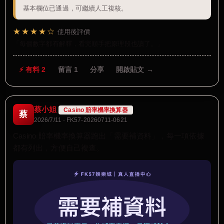
基本欄位已通過，可繼續人工複核。
★★★★☆
使用後評價
每個數字都有解釋，看完順手把原理段也讀了。
⚡ 有料 2
留言 1
分享
開啟貼文 →
蔡小姐
Casino 賠率機率換算器
蔡
2026/7/11 · FK57-20260711-0621
Casino 賠率機率換算器跑出「需要補資料」，每一項依據
都有列出，方便自己複查。