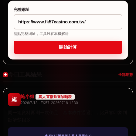
完整網址
請貼完整網址，工具只在本機解析
開始計算
今日工具結果
全部動態
施小姐
真人直播延遲診斷表
施
2026/7/18 · FK57-20260718-1230
同一組資料再測一次仍是「基本條件通過」，比只靠印象判
斷清楚很多。