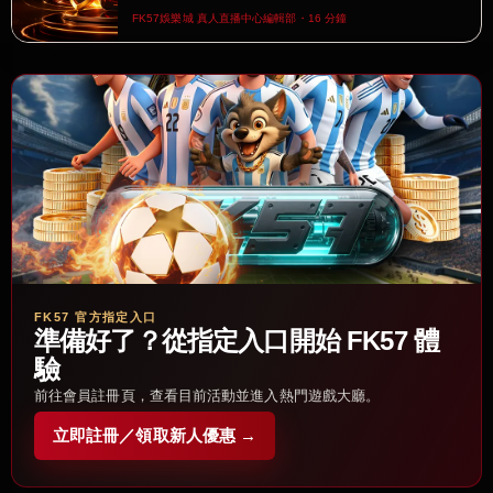
FK57娛樂城 真人直播中心編輯部・16 分鐘
FK57 官方指定入口
準備好了？從指定入口開始 FK57 體
驗
前往會員註冊頁，查看目前活動並進入熱門遊戲大廳。
立即註冊／領取新人優惠 →