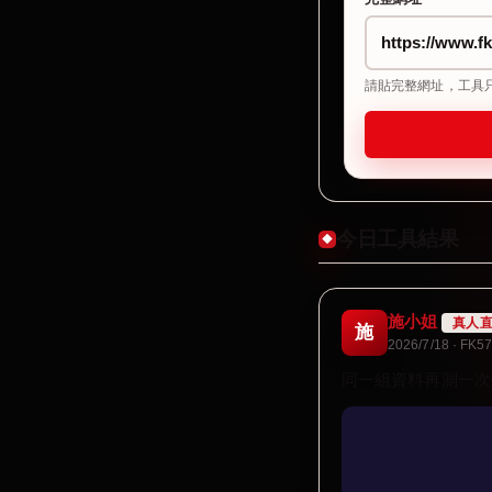
請貼完整網址，工具
今日工具結果
施小姐
真人
施
2026/7/18 · FK5
同一組資料再測一次