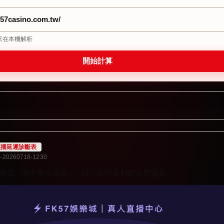
只在本機解析
開始計算
直播延遲診斷表
7-20260718-1230
仍是「基本條件通過」，比只靠印象判斷清楚很多。