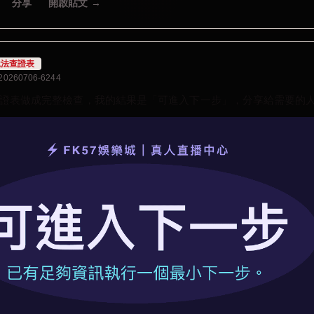
分享
開啟貼文 →
說法查證表
-20260706-6244
證表做成完整檢查，我的結果是「可進入下一步」，分享給需要的