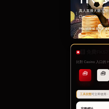
真人直播大廳完整
口。
FK57娛樂城 真人直
🧮 免費FK
比對 Casino 入
🧰
🧰
FK57娛
Casin
工具狀態
可立即使用
完整網址