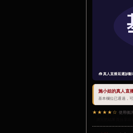
🧰 真人直播延遲診斷
施小姐的真人直
基本欄位已通過，
★★★★☆
使用後
測完把結果頁分享出