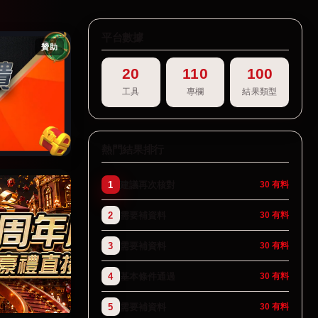
平台數據
贊助
20
110
100
工具
專欄
結果類型
熱門結果排行
1
建議再次核對
30 有料
2
需要補資料
30 有料
3
需要補資料
30 有料
4
基本條件通過
30 有料
5
需要補資料
30 有料