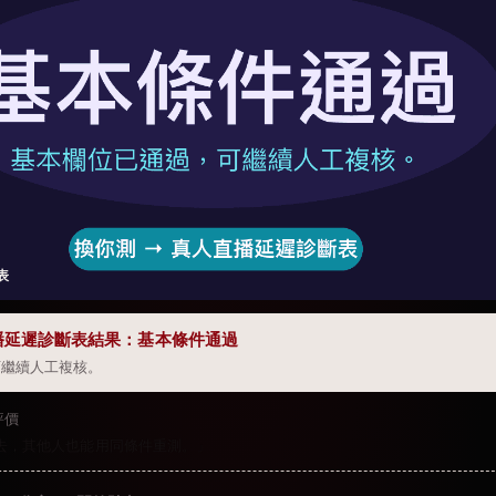
表
播延遲診斷表結果：基本條件通過
可繼續人工複核。
評價
去，其他人也能用同條件重測。