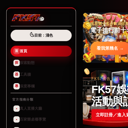
現在第十名分數比你
電子排行前十
🌜
目前：淺色
電子館有效投注衝進
看我第幾名 →
首
首頁
探
探索動態
器
工具牆
FK57廣告｜贊助
FK5
專
深度專欄
活動與
官方指南分類
真人直播大廳
▪
立即註冊／進入
百家樂桌檯導覽
▪