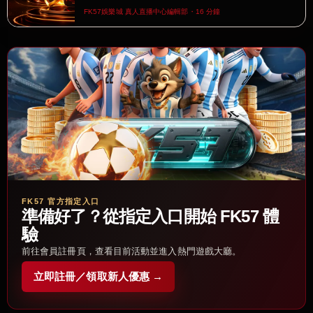
FK57娛樂城 真人直播中心編輯部・16 分鐘
FK57 官方指定入口
準備好了？從指定入口開始 FK57 體
驗
前往會員註冊頁，查看目前活動並進入熱門遊戲大廳。
立即註冊／領取新人優惠 →