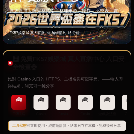
真人直播大廳完整指南，整理來源、條件、比較表、實
例、FAQ、互動工具與指定註冊入口。
FK57娛樂城 真人直播中心編輯部
約 15 分鐘
🧮 免費FK57娛樂城 真人直播中心 入口安
全檢查器
比對 Casino 入口的 HTTPS、主機名與可疑字元。——輸入即
得結果，測完可一鍵分享
🧰
🧰
🧰
🧰
🧰
🧰
FK57娛
Casin
Casin
Casin
遊戲說法查
Casi
工具狀態
可立即使用・純前端計算・結果只存在本機・完成後可分享