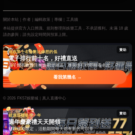
關於本站
｜
作者
｜
編輯政策
｜
專欄
｜
工具牆
本站提供官方入口辨識、規則整理與娛樂工具，不承諾獲利。未滿 18 歲
請勿參與；請先設定時間與預算上限。
贊助
現在第十名分數比你想的低
電子排行前十名，好禮直送
電子館有效投注衝進前十就送，首頁排行榜即時看名次。
看我第幾名 →
© 2026 FK57娛樂城｜真人直播中心
贊助
錯過這檔要等一年
週年慶豪禮天天開領
狂歡檔期限定，活動期間每天都有新的可以拿。