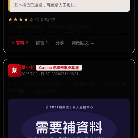
基本欄位已通過，可繼續人工複核。
★★★★☆
使用後評價
每個數字都有解釋，看完順手把原理段也讀了。
⚡ 有料 2
留言 1
分享
開啟貼文 →
蔡小姐
Casino 賠率機率換算器
蔡
2026/7/11 · FK57-20260711-0621
Casino 賠率機率換算器跑出「需要補資料」，每一項依據
都有列出，方便自己複查。