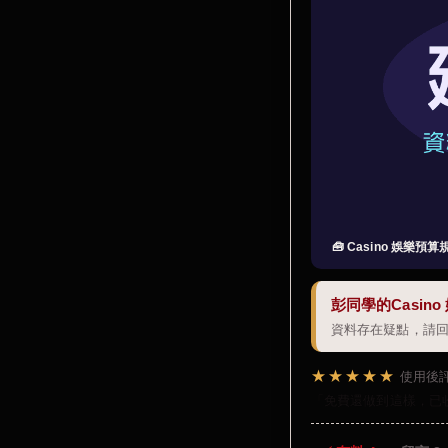
🧰 Casino 娛樂預
彭同學的Casi
資料存在疑點，請
★★★★★
使用後
免費還做到這樣，已