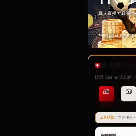
真人直播大廳完整
口。
FK57娛樂城 真人直
🧮 免費FK
比對 Casino 入
🧰
🧰
FK57娛
Casin
工具狀態
可立即使用
完整網址