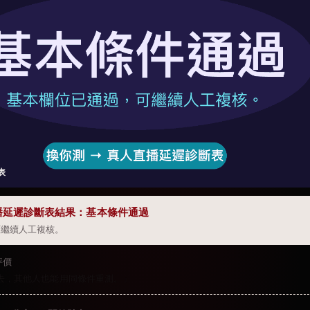
表
播延遲診斷表結果：基本條件通過
可繼續人工複核。
評價
去，其他人也能用同條件重測。