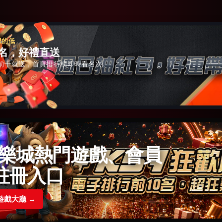
想的低
名，好禮直送
前十就送，首頁排行榜即時看名次。
7娛樂城熱門遊戲、會員
註冊入口
遊戲大廳 →