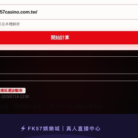
只在本機解析
開始計算
直播延遲診斷表
7-20260718-1230
仍是「基本條件通過」，比只靠印象判斷清楚很多。