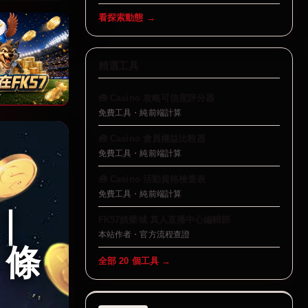
看探索動態 →
精選工具
🧰 Casino 攻略可信度評分器
免費工具・純前端計算
🧰 Casino 會員權益比較器
免費工具・純前端計算
🧰 Casino 活動資格檢查表
免費工具・純前端計算
｜
FK57娛樂城 真人直播中心編輯部
本站作者・官方流程查證
：條
全部 20 個工具 →