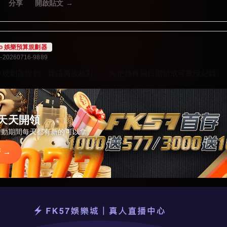
分享
開啟貼文 →
ino 娛樂預算規劃器
7-20260716-9889
娛樂預算規劃器得到「建議再次核對」，先把條件與日期留成可重現紀錄。
天天開領
活動期間每天都有新的可以拿。
 →