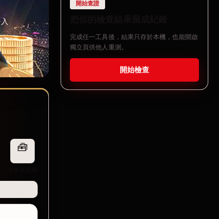
開始查證
把你的檢查結果留成紀錄
冊入
完成任一工具後，結果只存於本機，也能開啟
獨立頁供他人重測。
開始檢查
🧰
🧰
🧰
🔁
🧰
📡
錯
百家樂桌檯
真人直播延
真人百家樂
Casin
Casin
真人桌流程