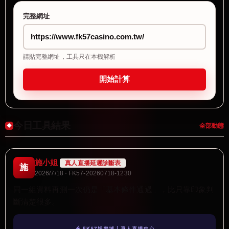
完整網址
請貼完整網址，工具只在本機解析
開始計算
今日工具結果
全部動態
施小姐
真人直播延遲診斷表
施
2026/7/18 · FK57-20260718-1230
同一組資料再測一次仍是「基本條件通過」，比只靠印象判
斷清楚很多。