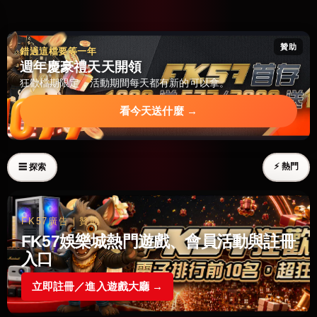
贊助
錯過這檔要等一年
週年慶豪禮天天開領
狂歡檔期限定，活動期間每天都有新的可以拿。
看今天送什麼 →
⚡ 熱門
☰ 探索
FK57廣告｜贊助
FK57娛樂城熱門遊戲、會員活動與註冊
入口
立即註冊／進入遊戲大廳 →