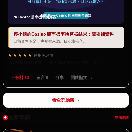
🔁 Casino 賠率機率換算器
蔡小姐的Casino 賠率機率換算器結果：需要補資料
目前資料不足，先補齊來源、日期或輸入。
★★★★★
使用後評價
結果頁做得很清楚，一眼看懂目前條件落在哪一型。
⚡ 有料 19
留言 0
分享
開啟貼文 →
看全部動態 →
最新專欄
專欄總覽