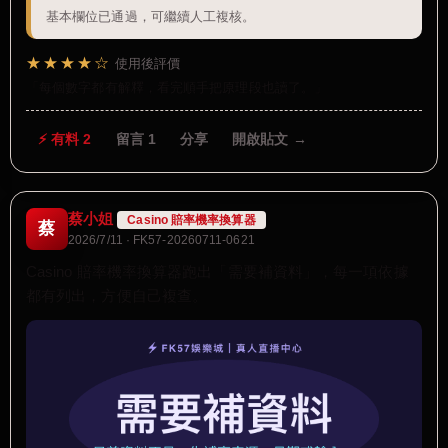
基本欄位已通過，可繼續人工複核。
★★★★☆
使用後評價
每個數字都有解釋，看完順手把原理段也讀了。
⚡ 有料 2
留言 1
分享
開啟貼文 →
蔡小姐
Casino 賠率機率換算器
蔡
2026/7/11 · FK57-20260711-0621
Casino 賠率機率換算器跑出「需要補資料」，每一項依據
都有列出，方便自己複查。