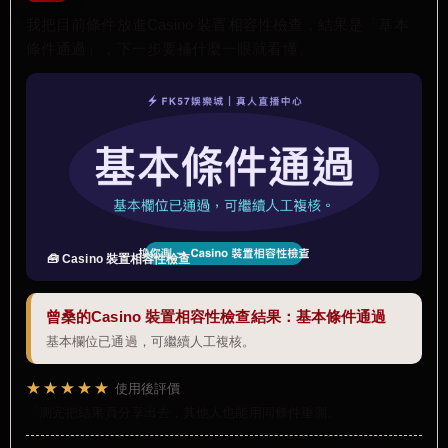
我把目前條件放進Casino 裝置相容性檢查，結果是「基本
條件通過」，下一步要補什麼一眼就看懂。
🧰 Casino 裝置相容性檢查
曾桑的Casino 裝置相容性檢查結果：基本條件通過
基本欄位已通過，可繼續人工複核。
★★★★★
使用後評價
測完把結果頁分享出去，其他人也能用同條件重測。