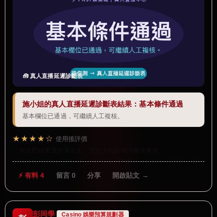
🧰 真人直播延遲診斷表
施小姐的真人直播延遲診斷表結果：基本條件通過
基本欄位已通過，可繼續人工複核。
★★★★☆
使用後評價
測完把結果頁分享出去，其他人也能用同條件重測。
⚡ 有料 4
留言 0
分享
開啟貼文 →
彭同學
Casino 娛樂預算規劃器