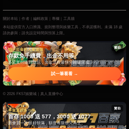
關於本站
｜
作者
｜
編輯政策
｜
專欄
｜
工具牆
本站提供官方入口辨識、規則整理與娛樂工具，不承諾獲利。未滿 18 歲
請勿參與；請先設定時間與預算上限。
贊助
怕卡出金的人看這個
存款免手續費，出金不用等
多元支付隨到隨玩，出金流程最快分鐘級完成。
試一筆看看 →
© 2026 FK57娛樂城｜真人直播中心
贊助
本金直接多一半
首存 1000 送 577，3000 送 1077
新會員一次領好領滿，額度有限領完為止。