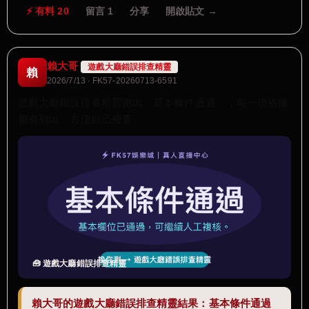
⚡ 有料 20
留言 1
分享
開啟貼文 →
賴大哥
遊戲大廳錯誤排查精靈
賴
2026/7/13 · FK57-20260713-6591
遊戲大廳錯誤排查精靈跑出「基本條件通過」，每一項依據
都有列出，方便自己複查。
🧰 遊戲大廳錯誤排查精靈
賴大哥的遊戲大廳錯誤排查精靈結果：基本條件通過