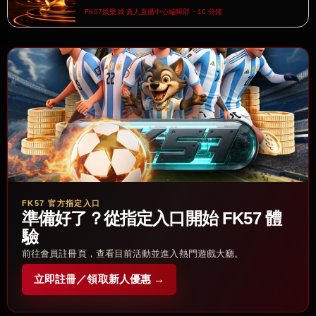
FK57娛樂城 真人直播中心編輯部・16 分鐘
FK57 官方指定入口
準備好了？從指定入口開始 FK57 體
驗
前往會員註冊頁，查看目前活動並進入熱門遊戲大廳。
立即註冊／領取新人優惠 →