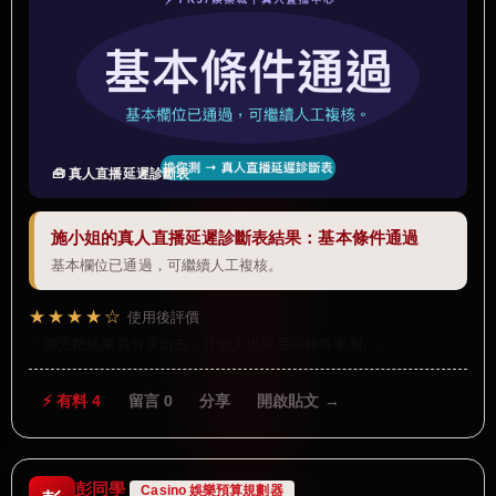
🧰 真人直播延遲診斷表
施小姐的真人直播延遲診斷表結果：基本條件通過
基本欄位已通過，可繼續人工複核。
★★★★☆
使用後評價
測完把結果頁分享出去，其他人也能用同條件重測。
⚡ 有料 4
留言 0
分享
開啟貼文 →
彭同學
Casino 娛樂預算規劃器