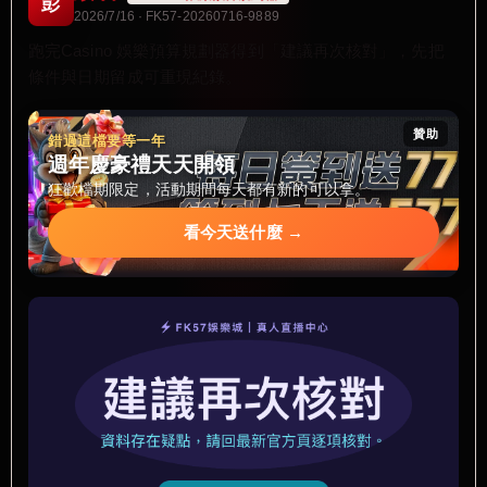
彭
2026/7/16 · FK57-20260716-9889
跑完Casino 娛樂預算規劃器得到「建議再次核對」，先把
條件與日期留成可重現紀錄。
贊助
錯過這檔要等一年
週年慶豪禮天天開領
狂歡檔期限定，活動期間每天都有新的可以拿。
看今天送什麼 →