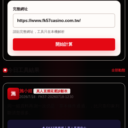
完整網址
請貼完整網址，工具只在本機解析
開始計算
今日工具結果
全部動態
施小姐
真人直播延遲診斷表
施
2026/7/18 · FK57-20260718-1230
同一組資料再測一次仍是「基本條件通過」，比只靠印象判
斷清楚很多。