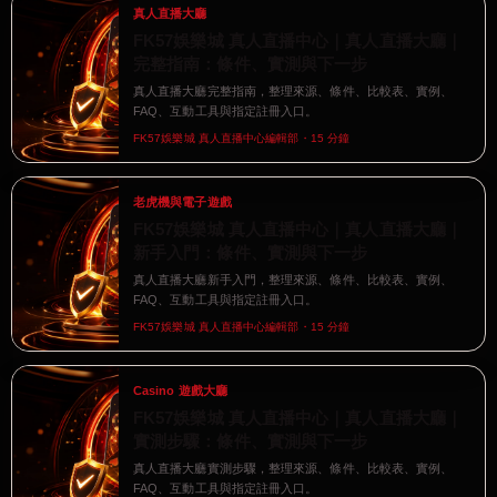
真人直播大廳
FK57娛樂城 真人直播中心｜真人直播大廳｜
完整指南：條件、實測與下一步
真人直播大廳完整指南，整理來源、條件、比較表、實例、
FAQ、互動工具與指定註冊入口。
FK57娛樂城 真人直播中心編輯部・15 分鐘
老虎機與電子遊戲
FK57娛樂城 真人直播中心｜真人直播大廳｜
新手入門：條件、實測與下一步
真人直播大廳新手入門，整理來源、條件、比較表、實例、
FAQ、互動工具與指定註冊入口。
FK57娛樂城 真人直播中心編輯部・15 分鐘
Casino 遊戲大廳
FK57娛樂城 真人直播中心｜真人直播大廳｜
實測步驟：條件、實測與下一步
真人直播大廳實測步驟，整理來源、條件、比較表、實例、
FAQ、互動工具與指定註冊入口。