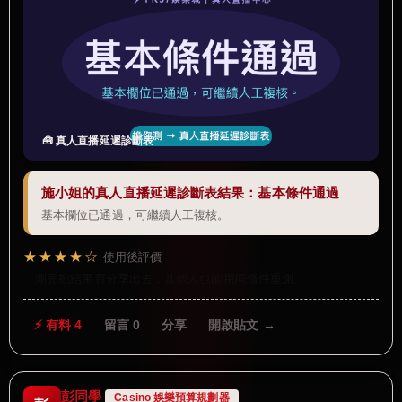
🧰 真人直播延遲診斷表
施小姐的真人直播延遲診斷表結果：基本條件通過
基本欄位已通過，可繼續人工複核。
★★★★☆
使用後評價
測完把結果頁分享出去，其他人也能用同條件重測。
⚡ 有料 4
留言 0
分享
開啟貼文 →
彭同學
Casino 娛樂預算規劃器