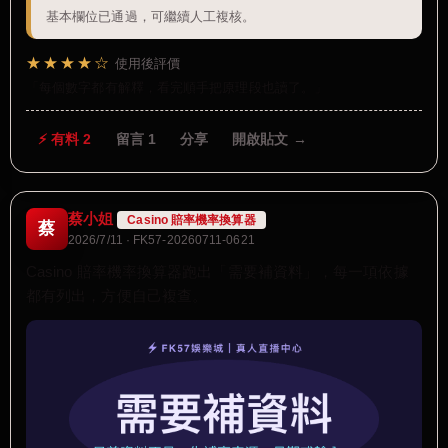
基本欄位已通過，可繼續人工複核。
★★★★☆
使用後評價
每個數字都有解釋，看完順手把原理段也讀了。
⚡ 有料 2
留言 1
分享
開啟貼文 →
蔡小姐
Casino 賠率機率換算器
蔡
2026/7/11 · FK57-20260711-0621
Casino 賠率機率換算器跑出「需要補資料」，每一項依據
都有列出，方便自己複查。