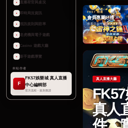
直播荷官與桌況
▪
FK57 精選
即時局況資訊
▪
會員專屬好禮
視訊規則與賠率
▪
查看目前可參加的活動 →
老虎機與電子遊戲
▪
Casino 遊戲大廳
▪
新手遊戲導覽
▪
本站作者
FK57娛樂城 真人直播
真人直播大廳
F
中心編輯部
FK5
官方流程・規則查證
真人
件、