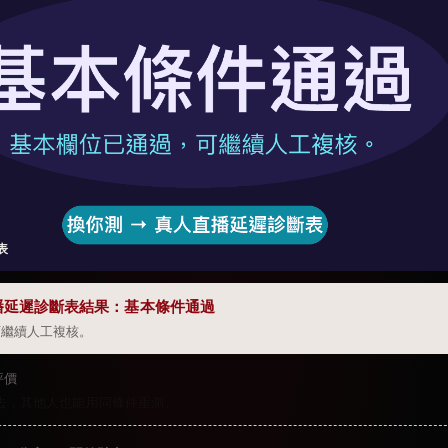
表
播延遲診斷表結果：基本條件通過
可繼續人工複核。
評價
去，其他人也能用同條件重測。