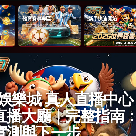
FK57 精選
FK57 精選
體育賽事專區
新手快速開始
掌握熱門賽事與即時內容 →
完成註冊並進入遊戲大廳 →
7娛樂城 真人直播中心
直播大廳｜完整指南
實測與下一步