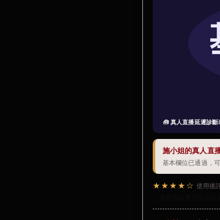
🧰 真人直播延遲診斷
施小姐的真人直
基本欄位已通過，
★★★★☆
使用後
測完把結果頁分享出