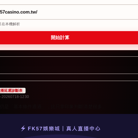
只在本機解析
開始計算
直播延遲診斷表
7-20260718-1230
仍是「基本條件通過」，比只靠印象判斷清楚很多。