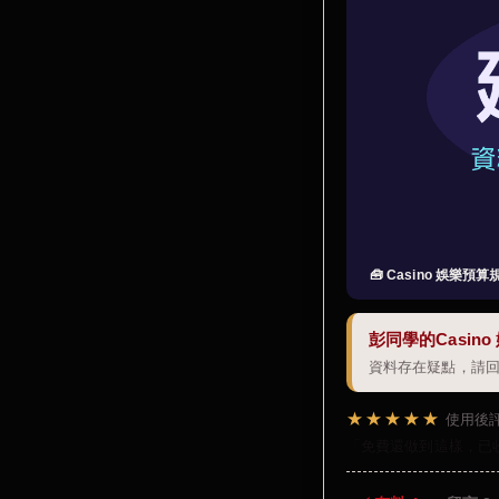
🧰 Casino 娛樂預
彭同學的Casi
資料存在疑點，請
★★★★★
使用後
免費還做到這樣，已