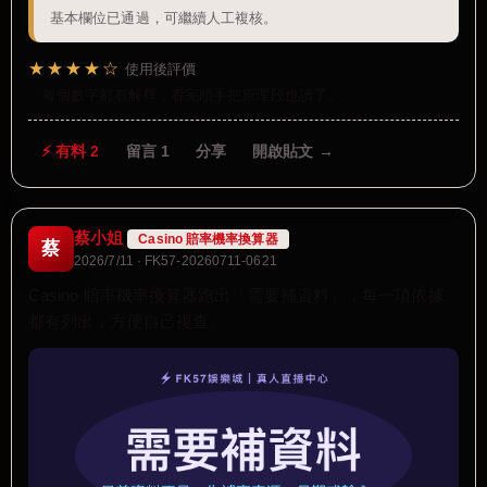
基本欄位已通過，可繼續人工複核。
★★★★☆
使用後評價
每個數字都有解釋，看完順手把原理段也讀了。
⚡ 有料 2
留言 1
分享
開啟貼文 →
蔡小姐
Casino 賠率機率換算器
蔡
2026/7/11 · FK57-20260711-0621
Casino 賠率機率換算器跑出「需要補資料」，每一項依據
都有列出，方便自己複查。