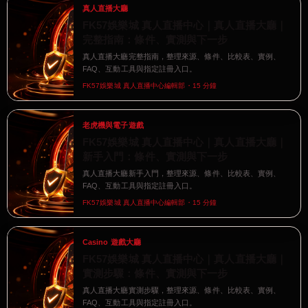
真人直播大廳
FK57娛樂城 真人直播中心｜真人直播大廳｜
完整指南：條件、實測與下一步
真人直播大廳完整指南，整理來源、條件、比較表、實例、
FAQ、互動工具與指定註冊入口。
FK57娛樂城 真人直播中心編輯部・15 分鐘
老虎機與電子遊戲
FK57娛樂城 真人直播中心｜真人直播大廳｜
新手入門：條件、實測與下一步
真人直播大廳新手入門，整理來源、條件、比較表、實例、
FAQ、互動工具與指定註冊入口。
FK57娛樂城 真人直播中心編輯部・15 分鐘
Casino 遊戲大廳
FK57娛樂城 真人直播中心｜真人直播大廳｜
實測步驟：條件、實測與下一步
真人直播大廳實測步驟，整理來源、條件、比較表、實例、
FAQ、互動工具與指定註冊入口。