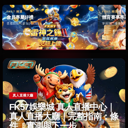
FK57 精選
FK57 精選
會員專屬好禮
體育賽事專
查看目前可參加的活動 →
掌握熱門賽事與即
真人直播大廳
FK57娛樂城 真人直播中心｜
真人直播大廳｜完整指南：條
件、實測與下一步