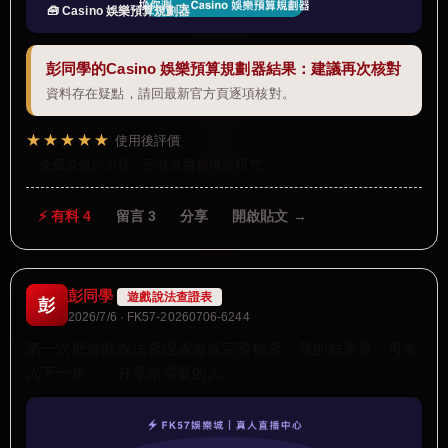
🧰 Casino 娛樂預算規劃器
彭同學的Casino 娛樂預算規劃器結果：建議再次核對
資料存在疑點，請回最新官方頁逐項核對。
★★★★★
使用後評價
免費還做到這樣，已收進書籤慢慢研究。
⚡ 有料 4
留言 3
分享
開啟貼文 →
彭同學
遊戲說法查證表
彭
2026/7/6 · FK57-20260706-6244
第一次把遊戲說法查證表做成完整檢查，我的結果是「可進
入下一步」，分享給需要的人。