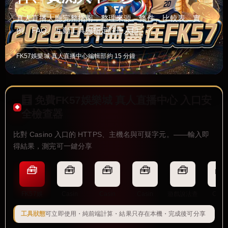
真人直播大廳完整指南，整理來源、條件、比較表、實
例、FAQ、互動工具與指定註冊入口。
FK57娛樂城 真人直播中心編輯部
約 15 分鐘
🧮 免費FK57娛樂城 真人直播中心 入口安
全檢查器
比對 Casino 入口的 HTTPS、主機名與可疑字元。——輸入即
得結果，測完可一鍵分享
🧰
🧰
🧰
🧰
🧰
🧰
FK57娛
Casin
Casin
Casin
遊戲說法查
Casi
工具狀態
可立即使用・純前端計算・結果只存在本機・完成後可分享