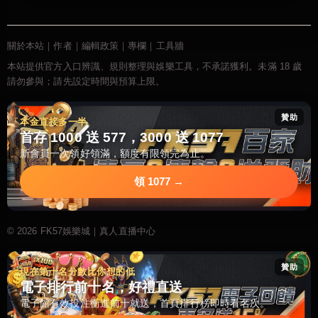
關於本站
｜
作者
｜
編輯政策
｜
專欄
｜
工具牆
本站提供官方入口辨識、規則整理與娛樂工具，不承諾獲利。未滿 18 歲
請勿參與；請先設定時間與預算上限。
贊助
本金直接多一半
首存 1000 送 577，3000 送 1077
新會員一次領好領滿，額度有限領完為止。
領 1077 →
© 2026 FK57娛樂城｜真人直播中心
贊助
現在第十名分數比你想的低
電子排行前十名，好禮直送
電子館有效投注衝進前十就送，首頁排行榜即時看名次。