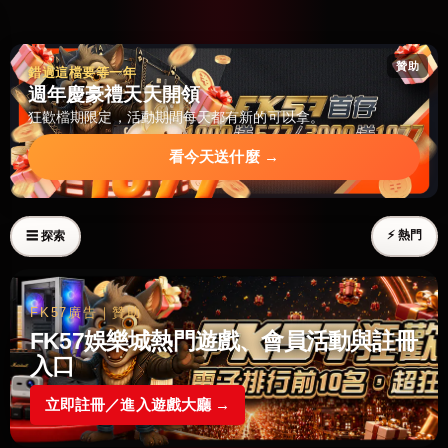
贊助
錯過這檔要等一年
週年慶豪禮天天開領
狂歡檔期限定，活動期間每天都有新的可以拿。
看今天送什麼 →
⚡ 熱門
☰ 探索
FK57廣告｜贊助
FK57娛樂城熱門遊戲、會員活動與註冊
入口
立即註冊／進入遊戲大廳 →