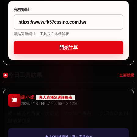
完整網址
請貼完整網址，工具只在本機解析
開始計算
今日工具結果
全部動態
施小姐
真人直播延遲診斷表
施
2026/7/18 · FK57-20260718-1230
同一組資料再測一次仍是「基本條件通過」，比只靠印象判
斷清楚很多。