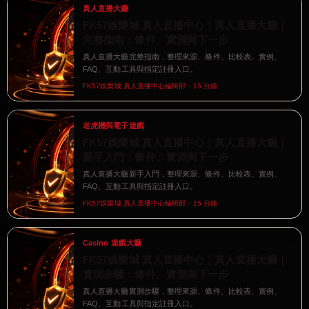
真人直播大廳
FK57娛樂城 真人直播中心｜真人直播大廳｜
完整指南：條件、實測與下一步
真人直播大廳完整指南，整理來源、條件、比較表、實例、
FAQ、互動工具與指定註冊入口。
FK57娛樂城 真人直播中心編輯部・15 分鐘
老虎機與電子遊戲
FK57娛樂城 真人直播中心｜真人直播大廳｜
新手入門：條件、實測與下一步
真人直播大廳新手入門，整理來源、條件、比較表、實例、
FAQ、互動工具與指定註冊入口。
FK57娛樂城 真人直播中心編輯部・15 分鐘
Casino 遊戲大廳
FK57娛樂城 真人直播中心｜真人直播大廳｜
實測步驟：條件、實測與下一步
真人直播大廳實測步驟，整理來源、條件、比較表、實例、
FAQ、互動工具與指定註冊入口。