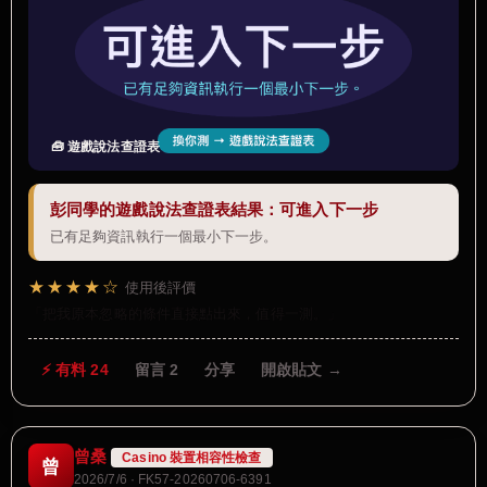
🧰 遊戲說法查證表
彭同學的遊戲說法查證表結果：可進入下一步
已有足夠資訊執行一個最小下一步。
★★★★☆
使用後評價
把我原本忽略的條件直接點出來，值得一測。
⚡ 有料 24
留言 2
分享
開啟貼文 →
曾桑
Casino 裝置相容性檢查
曾
2026/7/6 · FK57-20260706-6391