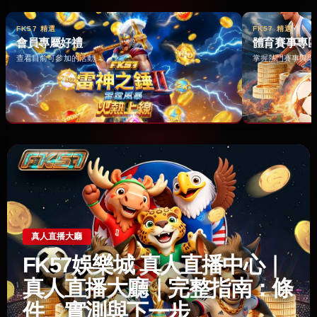
FK57 精選
FK57 精選
會員專屬好禮
體育賽事專
查看目前可參加的活動 →
掌握熱門賽事與即
真人直播大廳
FK57娛樂城 真人直播中心｜
真人直播大廳｜完整指南：條
件、實測與下一步