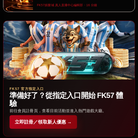
FK57娛樂城 真人直播中心編輯部・16 分鐘
FK57 官方指定入口
準備好了？從指定入口開始 FK57 體
驗
前往會員註冊頁，查看目前活動並進入熱門遊戲大廳。
立即註冊／領取新人優惠 →