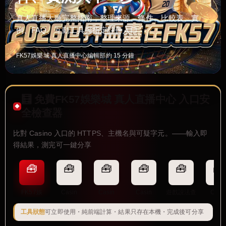
真人直播大廳完整指南，整理來源、條件、比較表、實
例、FAQ、互動工具與指定註冊入口。
FK57娛樂城 真人直播中心編輯部
約 15 分鐘
🧮 免費FK57娛樂城 真人直播中心 入口安
全檢查器
比對 Casino 入口的 HTTPS、主機名與可疑字元。——輸入即
得結果，測完可一鍵分享
🧰
🧰
🧰
🧰
🧰
🧰
FK57娛
Casin
Casin
Casin
遊戲說法查
Casi
工具狀態
可立即使用・純前端計算・結果只存在本機・完成後可分享