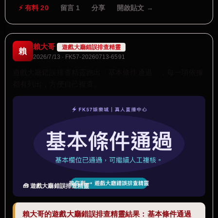
⚡ 有料 20
留言 1
分享
開啟貼文 →
賴大哥
遊戲大廳錯誤排查精靈
賴
2026/7/13 · FK57-20260713-6591
遊戲大廳錯誤排查精靈跑出「基本條件通過」，每一項依據
都有列出，方便自己複查。
🧰 遊戲大廳錯誤排查精靈
賴大哥的遊戲大廳錯誤排查精靈結果：基本條件通過