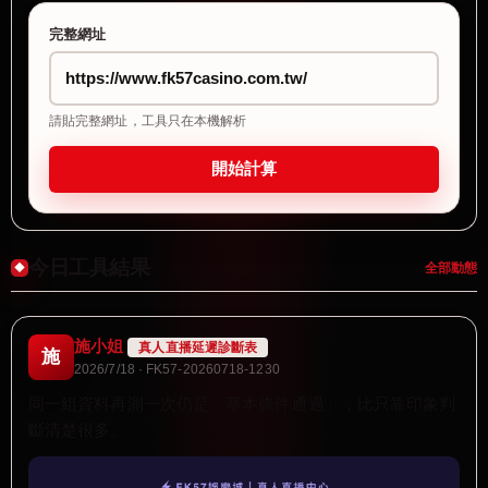
完整網址
請貼完整網址，工具只在本機解析
開始計算
今日工具結果
全部動態
施小姐
真人直播延遲診斷表
施
2026/7/18 · FK57-20260718-1230
同一組資料再測一次仍是「基本條件通過」，比只靠印象判
斷清楚很多。