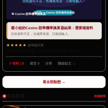
🔁 Casino 賠率機率換算器
蔡小姐的Casino 賠率機率換算器結果：需要補資料
目前資料不足，先補齊來源、日期或輸入。
★★★★★
使用後評價
結果頁做得很清楚，一眼看懂目前條件落在哪一型。
⚡ 有料 19
留言 0
分享
開啟貼文 →
看全部動態 →
最新專欄
專欄總覽