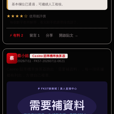
基本欄位已通過，可繼續人工複核。
★★★★☆
使用後評價
每個數字都有解釋，看完順手把原理段也讀了。
⚡ 有料 2
留言 1
分享
開啟貼文 →
蔡小姐
Casino 賠率機率換算器
蔡
2026/7/11 · FK57-20260711-0621
Casino 賠率機率換算器跑出「需要補資料」，每一項依據
都有列出，方便自己複查。