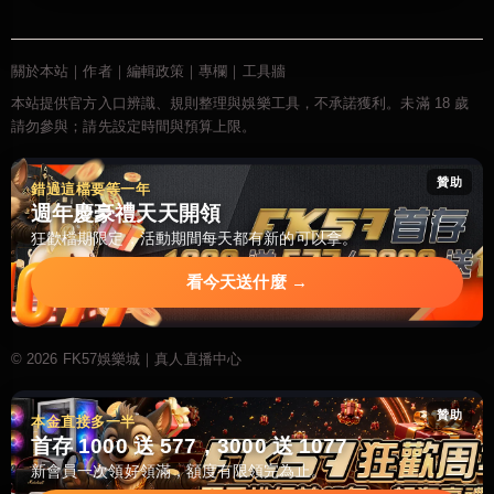
關於本站
｜
作者
｜
編輯政策
｜
專欄
｜
工具牆
本站提供官方入口辨識、規則整理與娛樂工具，不承諾獲利。未滿 18 歲
請勿參與；請先設定時間與預算上限。
贊助
錯過這檔要等一年
週年慶豪禮天天開領
狂歡檔期限定，活動期間每天都有新的可以拿。
看今天送什麼 →
© 2026 FK57娛樂城｜真人直播中心
贊助
本金直接多一半
首存 1000 送 577，3000 送 1077
新會員一次領好領滿，額度有限領完為止。