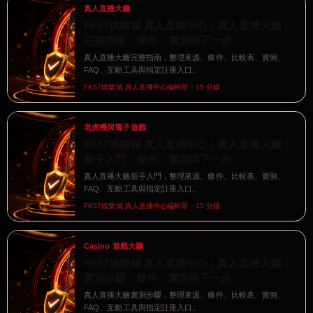
真人直播大廳
FK57娛樂城 真人直播中心｜真人直播大廳｜
完整指南：條件、實測與下一步
真人直播大廳完整指南，整理來源、條件、比較表、實例、
FAQ、互動工具與指定註冊入口。
FK57娛樂城 真人直播中心編輯部・15 分鐘
老虎機與電子遊戲
FK57娛樂城 真人直播中心｜真人直播大廳｜
新手入門：條件、實測與下一步
真人直播大廳新手入門，整理來源、條件、比較表、實例、
FAQ、互動工具與指定註冊入口。
FK57娛樂城 真人直播中心編輯部・15 分鐘
Casino 遊戲大廳
FK57娛樂城 真人直播中心｜真人直播大廳｜
實測步驟：條件、實測與下一步
真人直播大廳實測步驟，整理來源、條件、比較表、實例、
FAQ、互動工具與指定註冊入口。