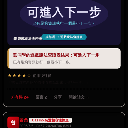
🧰 遊戲說法查證表
彭同學的遊戲說法查證表結果：可進入下一步
已有足夠資訊執行一個最小下一步。
★★★★☆
使用後評價
把我原本忽略的條件直接點出來，值得一測。
⚡ 有料 24
留言 2
分享
開啟貼文 →
曾桑
Casino 裝置相容性檢查
曾
2026/7/6 · FK57-20260706-6391