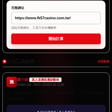
完整網址
請貼完整網址，工具只在本機解析
開始計算
今日工具結果
全部動態
施小姐
真人直播延遲診斷表
施
2026/7/18 · FK57-20260718-1230
同一組資料再測一次仍是「基本條件通過」，比只靠印象判
斷清楚很多。