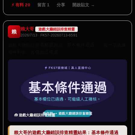
⚡ 有料 20
留言 1
分享
開啟貼文 →
賴大哥
遊戲大廳錯誤排查精靈
賴
2026/7/13 · FK57-20260713-6591
遊戲大廳錯誤排查精靈跑出「基本條件通過」，每一項依據
都有列出，方便自己複查。
🧰 遊戲大廳錯誤排查精靈
賴大哥的遊戲大廳錯誤排查精靈結果：基本條件通過