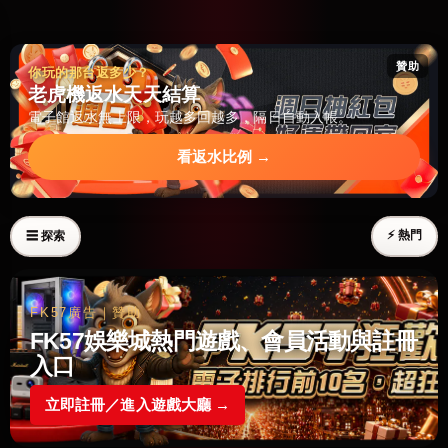
贊助
你玩的那台返多少？
老虎機返水天天結算
電子館返水無上限，玩越多回越多，隔日自動入帳。
看返水比例 →
⚡ 熱門
☰ 探索
FK57廣告｜贊助
FK57娛樂城熱門遊戲、會員活動與註冊
入口
立即註冊／進入遊戲大廳 →