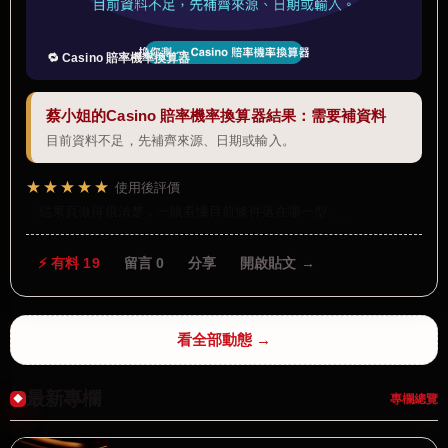
🔁 Casino 賠率機率換算器
蔡小姐的Casino 賠率機率換算器結果：需要補資料
目前資料不足，先補齊來源、日期或輸入。
★★★★★
使用後評價
結果頁做得很清楚，一眼看懂目前條件落在哪一型。
⚡ 有料 19
留言 0
分享
開啟貼文 →
看全部動態 →
最新專欄
專欄總覽