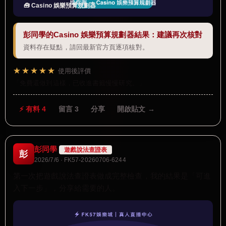
🧰 Casino 娛樂預算規劃器
彭同學的Casino 娛樂預算規劃器結果：建議再次核對
資料存在疑點，請回最新官方頁逐項核對。
★★★★★
使用後評價
免費還做到這樣，已收進書籤慢慢研究。
⚡ 有料 4
留言 3
分享
開啟貼文 →
彭同學
遊戲說法查證表
彭
2026/7/6 · FK57-20260706-6244
第一次把遊戲說法查證表做成完整檢查，我的結果是「可進
入下一步」，分享給需要的人。