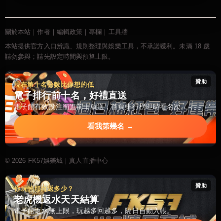
關於本站
｜
作者
｜
編輯政策
｜
專欄
｜
工具牆
本站提供官方入口辨識、規則整理與娛樂工具，不承諾獲利。未滿 18 歲
請勿參與；請先設定時間與預算上限。
贊助
現在第十名分數比你想的低
電子排行前十名，好禮直送
電子館有效投注衝進前十就送，首頁排行榜即時看名次。
看我第幾名 →
© 2026 FK57娛樂城｜真人直播中心
贊助
你玩的那台返多少？
老虎機返水天天結算
電子館返水無上限，玩越多回越多，隔日自動入帳。