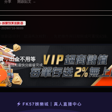
分享
開啟貼文 →
ino 娛樂預算規劃器
7-20260716-9889
娛樂預算規劃器得到「建議再次核對」，先把條件與日期留成可重現紀錄。
個
費，出金不用等
玩，出金流程最快分鐘級完成。
→