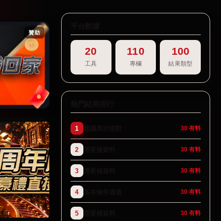
平台數據
贊助
20
110
100
工具
專欄
結果類型
熱門結果排行
1
建議再次核對
30 有料
2
需要補資料
30 有料
3
需要補資料
30 有料
4
基本條件通過
30 有料
5
需要補資料
30 有料