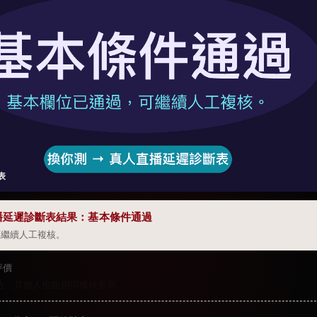
表
播延遲診斷表結果：基本條件通過
可繼續人工複核。
評價
去，其他人也能用同條件重測。