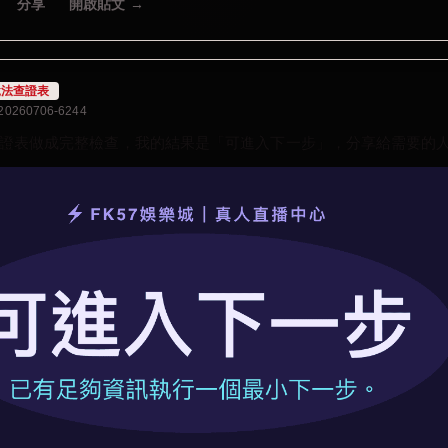
分享
開啟貼文 →
說法查證表
-20260706-6244
證表做成完整檢查，我的結果是「可進入下一步」，分享給需要的