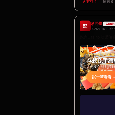
⚡ 有料 4
留言 0
彭同學
Cas
彭
2026/7/16 · FK5
跑完Casino 
怕卡出金的人看這
存款免手續
多元支付隨到隨
試一筆看看 