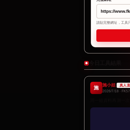
請貼完整網址，工具
今日工具結果
施小姐
真人
施
2026/7/18 · FK5
同一組資料再測一次