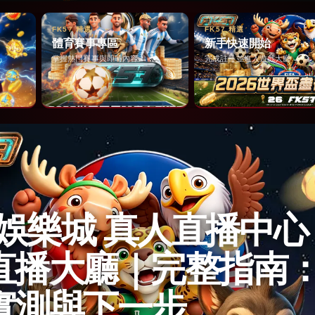
FK57 精選
FK57 精選
體育賽事專區
新手快速開始
掌握熱門賽事與即時內容 →
完成註冊並進入遊戲大廳 →
7娛樂城 真人直播中心
直播大廳｜完整指南
實測與下一步