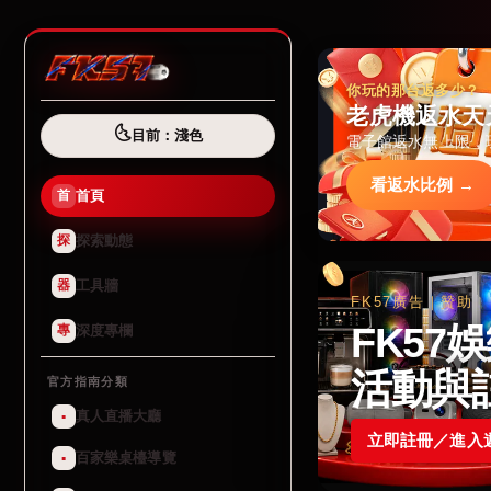
你玩的那台返多少？
老虎機返水天
🌜
目前：淺色
電子館返水無上限，
看返水比例 →
首
首頁
探
探索動態
器
工具牆
FK57廣告｜贊助
FK5
專
深度專欄
活動與
官方指南分類
真人直播大廳
▪
立即註冊／進入
百家樂桌檯導覽
▪