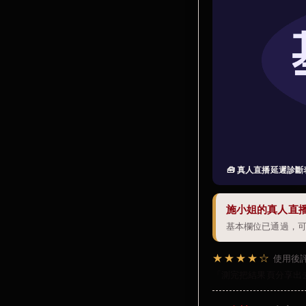
🧰 真人直播延遲診斷
施小姐的真人直
基本欄位已通過，
★★★★☆
使用後
測完把結果頁分享出