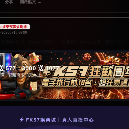
分享
開啟貼文 →
ino 娛樂預算規劃器
7-20260716-9889
娛樂預算規劃器得到「建議再次核對」，先把條件與日期留成可重現紀錄。
送 577，3000 送 1077
領滿，額度有限領完為止。