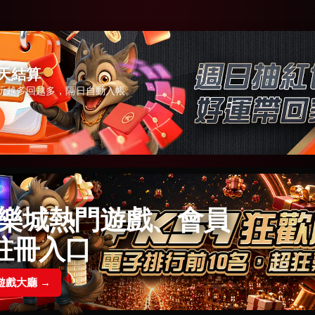
天結算
玩越多回越多，隔日自動入帳。
7娛樂城熱門遊戲、會員
註冊入口
遊戲大廳 →