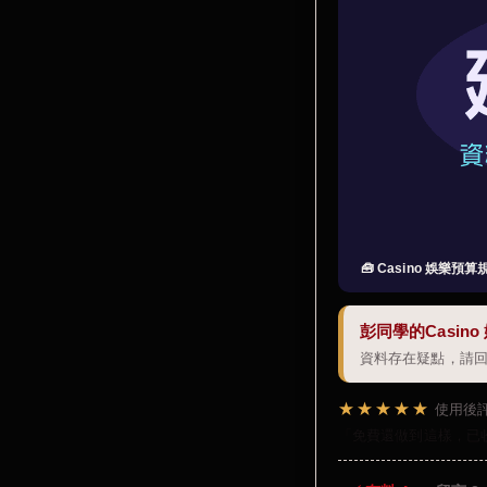
🧰 Casino 娛樂預
彭同學的Casi
資料存在疑點，請
★★★★★
使用後
免費還做到這樣，已