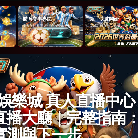
FK57 精選
FK57 精選
體育賽事專區
新手快速開始
掌握熱門賽事與即時內容 →
完成註冊並進入遊戲大廳 →
7娛樂城 真人直播中心
直播大廳｜完整指南
實測與下一步