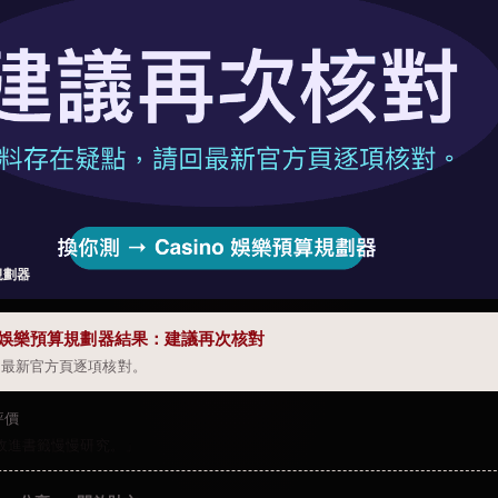
算規劃器
no 娛樂預算規劃器結果：建議再次核對
回最新官方頁逐項核對。
評價
收進書籤慢慢研究。