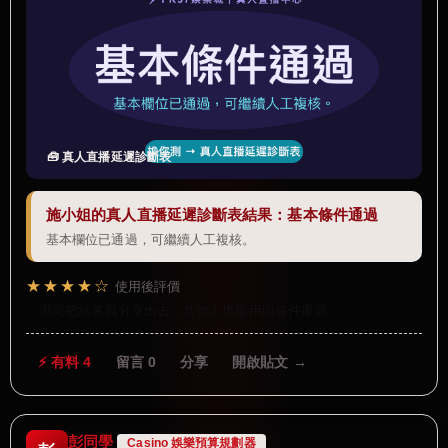
🧰 真人直播延遲診斷表
施小姐的真人直播延遲診斷表結果：基本條件通過
基本欄位已通過，可繼續人工複核。
★★★★☆
使用後評價
測完把結果頁分享出去，其他人也能用同條件重測。
⚡ 有料 4
留言 0
分享
開啟貼文 →
彭同學
Casino 娛樂預算規劃器