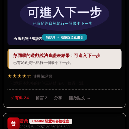
🧰 遊戲說法查證表
彭同學的遊戲說法查證表結果：可進入下一步
已有足夠資訊執行一個最小下一步。
★★★★☆
使用後評價
把我原本忽略的條件直接點出來，值得一測。
⚡ 有料 24
留言 2
分享
開啟貼文 →
曾桑
Casino 裝置相容性檢查
曾
2026/7/6 · FK57-20260706-6391