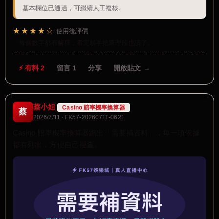
基本欄位已通過，可繼續人工複核。
★★★★☆
使用後評價
每個數字都有解釋，看完順手把原理段也讀了。
⚡ 有料 2
留言 1
分享
開啟貼文 →
蔡小姐
Casino 賠率機率換算器
蔡
2026/7/11 · FK57-20260711-0621
Casino 賠率機率換算器跑出「需要補資料」，每一項依據
都有列出，方便自己複查。