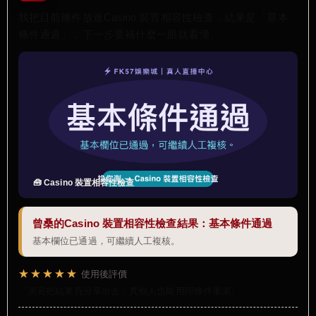
我把目前條件放進Casino 裝置相容性檢查，結果是「基本
條件通過」，下一步要補什麼一眼就看懂。
🧰 Casino 裝置相容性檢查
曾桑的Casino 裝置相容性檢查結果：基本條件通過
基本欄位已通過，可繼續人工複核。
★★★★★
使用後評價
測完把結果頁分享出去，其他人也能用同條件重測。