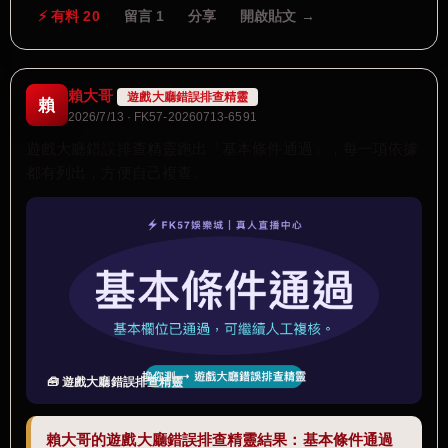
⚡ 有料 20
留言 1
分享
開啟貼文 →
賴大哥
遊戲大廳錯誤排查精靈
賴
2026/7/13 · FK57-20260713-6591
遊戲大廳錯誤排查精靈跑出「基本條件通過」，每一項依據
都有列出，方便自己複查。
🧰 遊戲大廳錯誤排查精靈
賴大哥的遊戲大廳錯誤排查精靈結果：基本條件通過