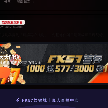
分享
開啟貼文 →
ino 娛樂預算規劃器
7-20260716-9889
娛樂預算規劃器得到「建議再次核對」，先把條件與日期留成可重現紀錄。
天天開領
活動期間每天都有新的可以拿。
 →