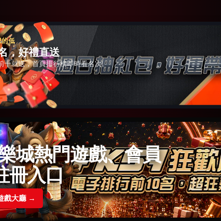
想的低
名，好禮直送
前十就送，首頁排行榜即時看名次。
7娛樂城熱門遊戲、會員
註冊入口
遊戲大廳 →