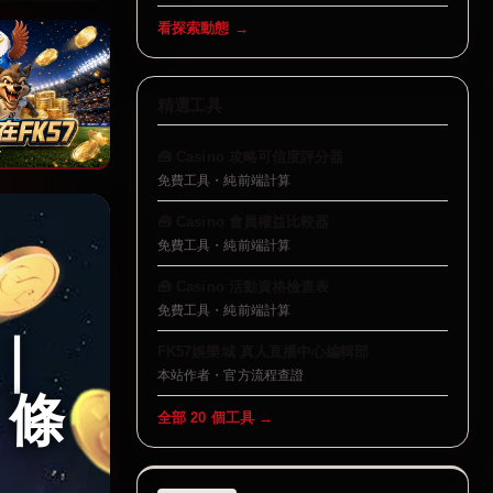
看探索動態 →
精選工具
🧰 Casino 攻略可信度評分器
免費工具・純前端計算
🧰 Casino 會員權益比較器
免費工具・純前端計算
🧰 Casino 活動資格檢查表
免費工具・純前端計算
｜
FK57娛樂城 真人直播中心編輯部
本站作者・官方流程查證
：條
全部 20 個工具 →