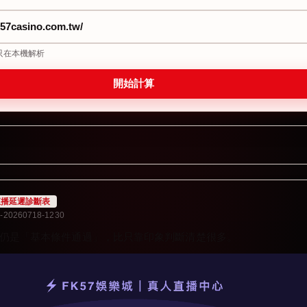
只在本機解析
開始計算
直播延遲診斷表
7-20260718-1230
仍是「基本條件通過」，比只靠印象判斷清楚很多。