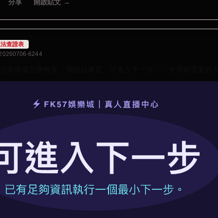
分享
開啟貼文 →
說法查證表
-20260706-6244
證表做成完整檢查，我的結果是「可進入下一步」，分享給需要的