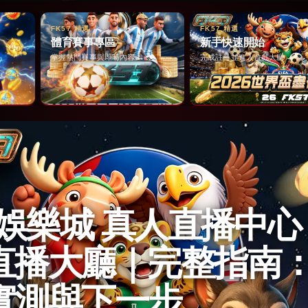
FK57 精選
FK57 精選
體育賽事專區
新手快速開始
掌握熱門賽事與即時內容 →
完成註冊並進入遊戲大廳 →
7娛樂城 真人直播中心
直播大廳｜完整指南
實測與下一步