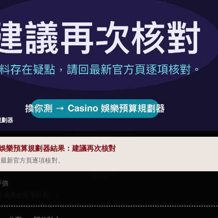
算規劃器
no 娛樂預算規劃器結果：建議再次核對
回最新官方頁逐項核對。
評價
收進書籤慢慢研究。