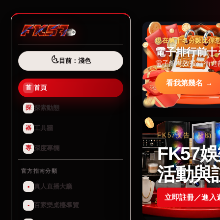
現在第十名分數比你
電子排行前十
🌜
目前：淺色
電子館有效投注衝進
看我第幾名 →
首
首頁
探
探索動態
器
工具牆
FK57廣告｜贊助
FK5
專
深度專欄
活動與
官方指南分類
真人直播大廳
▪
立即註冊／進入
百家樂桌檯導覽
▪