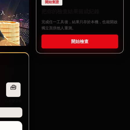
開始查證
把你的檢查結果留成紀錄
冊入
完成任一工具後，結果只存於本機，也能開啟
獨立頁供他人重測。
開始檢查
🧰
🧰
🧰
🔁
🧰
📡
錯
百家樂桌檯
真人直播延
真人百家樂
Casin
Casin
真人桌流程