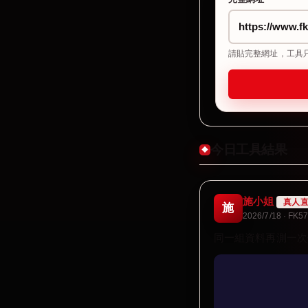
請貼完整網址，工具
今日工具結果
施小姐
真人
施
2026/7/18 · FK5
同一組資料再測一次