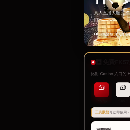
真人直播大廳完整
口。
FK57娛樂城 真人直
🧮 免費FK
比對 Casino 入
🧰
🧰
FK57娛
Casin
工具狀態
可立即使用
完整網址