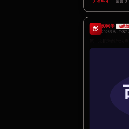
⚡ 有料 4
留言 3
彭同學
遊戲
彭
2026/7/6 · FK57
第一次把遊戲說法查