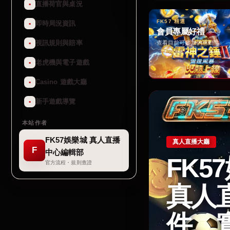
直播荷官與桌況
▪
FK57 精選
即時局況資訊
▪
會員專屬好禮
視訊規則與賠率
▪
查看目前可參加的活動 →
老虎機與電子遊戲
▪
Casino 遊戲大廳
▪
新手遊戲導覽
▪
本站作者
FK57娛樂城 真人直播
真人直播大廳
F
中心編輯部
FK5
官方流程・規則查證
真人
件、