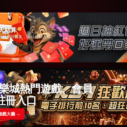
天結算
玩越多回越多，隔日自動入帳。
7娛樂城熱門遊戲、會員
註冊入口
遊戲大廳 →