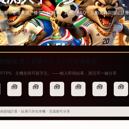
指南，整理來源、條件、比較表、實例、FAQ、互動工具與指定註
播中心編輯部
約 15 分鐘
57娛樂城 真人直播中心 入口安全檢查器
口的 HTTPS、主機名與可疑字元。——輸入即得結果，測完可一鍵分享
🧰
🧰
🧰
🧰
🧰
🧰
Casin
Casin
遊戲說法查
Casin
Casin
遊戲大廳
・純前端計算・結果只存在本機・完成後可分享