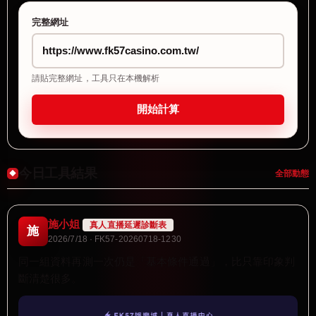
完整網址
請貼完整網址，工具只在本機解析
開始計算
今日工具結果
全部動態
施小姐
真人直播延遲診斷表
施
2026/7/18 · FK57-20260718-1230
同一組資料再測一次仍是「基本條件通過」，比只靠印象判
斷清楚很多。