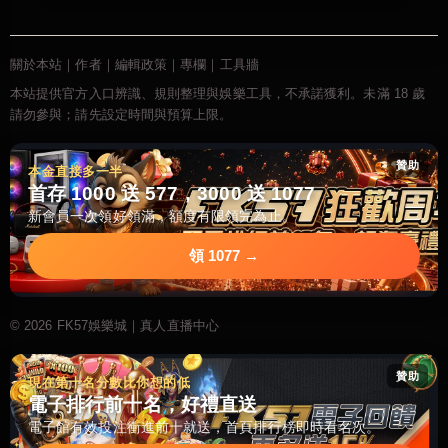
關於本站
｜
作者
｜
編輯政策
｜
專欄
｜
工具牆
本站提供官方入口辨識、規則整理與娛樂工具，不承諾獲利。未滿 18 歲
請勿參與；請先設定時間與預算上限。
贊助
本金直接多一半
首存 1000 送 577，3000 送 1077
新會員一次領好領滿，額度有限領完為止。
領 1077 →
© 2026 FK57娛樂城｜真人直播中心
贊助
現在第十名分數比你想的低
電子排行前十名，好禮直送
電子館有效投注衝進前十就送，首頁排行榜即時看名次。