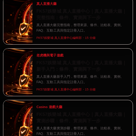
真人直播大廳
FK57娛樂城 真人直播中心｜真人直播大廳｜
完整指南：條件、實測與下一步
真人直播大廳完整指南，整理來源、條件、比較表、實例、
FAQ、互動工具與指定註冊入口。
FK57娛樂城 真人直播中心編輯部・15 分鐘
老虎機與電子遊戲
FK57娛樂城 真人直播中心｜真人直播大廳｜
新手入門：條件、實測與下一步
真人直播大廳新手入門，整理來源、條件、比較表、實例、
FAQ、互動工具與指定註冊入口。
FK57娛樂城 真人直播中心編輯部・15 分鐘
Casino 遊戲大廳
FK57娛樂城 真人直播中心｜真人直播大廳｜
實測步驟：條件、實測與下一步
真人直播大廳實測步驟，整理來源、條件、比較表、實例、
FAQ、互動工具與指定註冊入口。