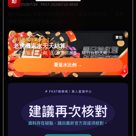
彭
2026/7/16 · FK57-20260716-9889
跑完Casino 娛樂預算規劃器得到「建議再次核對」，先把
條件與日期留成可重現紀錄。
贊助
你玩的那台返多少？
老虎機返水天天結算
電子館返水無上限，玩越多回越多，隔日自動入帳。
看返水比例 →