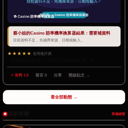
🔁 Casino 賠率機率換算器
蔡小姐的Casino 賠率機率換算器結果：需要補資料
目前資料不足，先補齊來源、日期或輸入。
★★★★★
使用後評價
結果頁做得很清楚，一眼看懂目前條件落在哪一型。
⚡ 有料 19
留言 0
分享
開啟貼文 →
看全部動態 →
最新專欄
專欄總覽