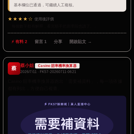
基本欄位已通過，可繼續人工複核。
★★★★☆
使用後評價
每個數字都有解釋，看完順手把原理段也讀了。
⚡ 有料 2
留言 1
分享
開啟貼文 →
蔡小姐
Casino 賠率機率換算器
蔡
2026/7/11 · FK57-20260711-0621
Casino 賠率機率換算器跑出「需要補資料」，每一項依據
都有列出，方便自己複查。