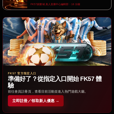
FK57娛樂城 真人直播中心編輯部・16 分鐘
FK57 官方指定入口
準備好了？從指定入口開始 FK57 體
驗
前往會員註冊頁，查看目前活動並進入熱門遊戲大廳。
立即註冊／領取新人優惠 →