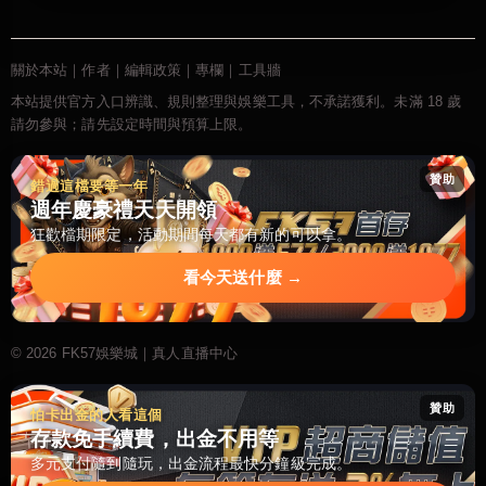
關於本站
｜
作者
｜
編輯政策
｜
專欄
｜
工具牆
本站提供官方入口辨識、規則整理與娛樂工具，不承諾獲利。未滿 18 歲
請勿參與；請先設定時間與預算上限。
贊助
錯過這檔要等一年
週年慶豪禮天天開領
狂歡檔期限定，活動期間每天都有新的可以拿。
看今天送什麼 →
© 2026 FK57娛樂城｜真人直播中心
贊助
怕卡出金的人看這個
存款免手續費，出金不用等
多元支付隨到隨玩，出金流程最快分鐘級完成。