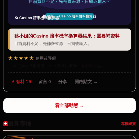
🔁 Casino 賠率機率換算器
蔡小姐的Casino 賠率機率換算器結果：需要補資料
目前資料不足，先補齊來源、日期或輸入。
★★★★★
使用後評價
結果頁做得很清楚，一眼看懂目前條件落在哪一型。
⚡ 有料 19
留言 0
分享
開啟貼文 →
看全部動態 →
最新專欄
專欄總覽