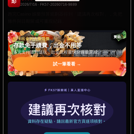
彭
2026/7/16 · FK57-20260716-9889
跑完Casino 娛樂預算規劃器得到「建議再次核對」，先把
條件與日期留成可重現紀錄。
贊助
怕卡出金的人看這個
存款免手續費，出金不用等
多元支付隨到隨玩，出金流程最快分鐘級完成。
試一筆看看 →