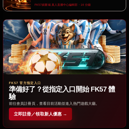
FK57娛樂城 真人直播中心編輯部・16 分鐘
FK57 官方指定入口
準備好了？從指定入口開始 FK57 體
驗
前往會員註冊頁，查看目前活動並進入熱門遊戲大廳。
立即註冊／領取新人優惠 →