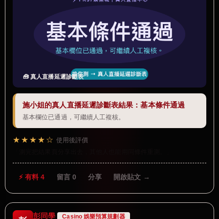
🧰 真人直播延遲診斷表
施小姐的真人直播延遲診斷表結果：基本條件通過
基本欄位已通過，可繼續人工複核。
★★★★☆
使用後評價
測完把結果頁分享出去，其他人也能用同條件重測。
⚡ 有料 4
留言 0
分享
開啟貼文 →
彭同學
Casino 娛樂預算規劃器