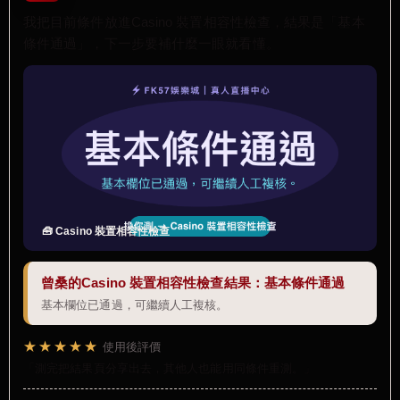
我把目前條件放進Casino 裝置相容性檢查，結果是「基本
條件通過」，下一步要補什麼一眼就看懂。
🧰 Casino 裝置相容性檢查
曾桑的Casino 裝置相容性檢查結果：基本條件通過
基本欄位已通過，可繼續人工複核。
★★★★★
使用後評價
測完把結果頁分享出去，其他人也能用同條件重測。