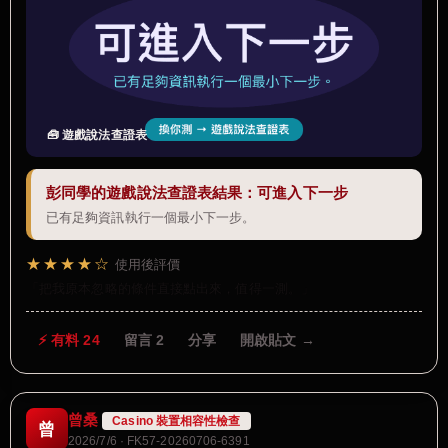
🧰 遊戲說法查證表
彭同學的遊戲說法查證表結果：可進入下一步
已有足夠資訊執行一個最小下一步。
★★★★☆
使用後評價
把我原本忽略的條件直接點出來，值得一測。
⚡ 有料 24
留言 2
分享
開啟貼文 →
曾桑
Casino 裝置相容性檢查
曾
2026/7/6 · FK57-20260706-6391