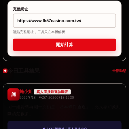
完整網址
請貼完整網址，工具只在本機解析
開始計算
今日工具結果
全部動態
施小姐
真人直播延遲診斷表
施
2026/7/18 · FK57-20260718-1230
同一組資料再測一次仍是「基本條件通過」，比只靠印象判
斷清楚很多。