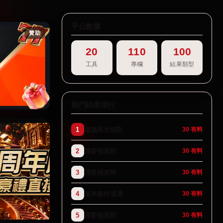
平台數據
贊助
20
110
100
工具
專欄
結果類型
熱門結果排行
1
建議再次核對
30 有料
2
需要補資料
30 有料
3
需要補資料
30 有料
4
基本條件通過
30 有料
5
需要補資料
30 有料