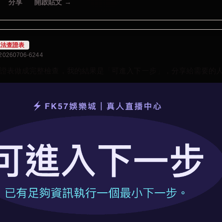
分享
開啟貼文 →
說法查證表
-20260706-6244
證表做成完整檢查，我的結果是「可進入下一步」，分享給需要的