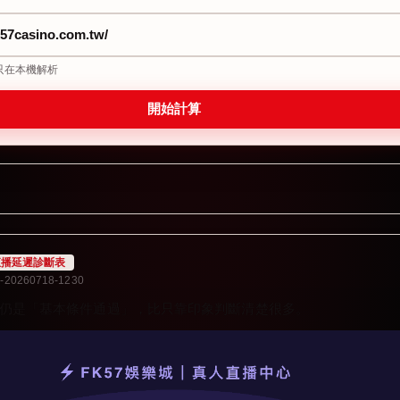
只在本機解析
開始計算
直播延遲診斷表
7-20260718-1230
仍是「基本條件通過」，比只靠印象判斷清楚很多。