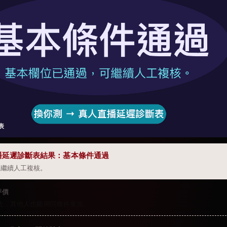
表
播延遲診斷表結果：基本條件通過
可繼續人工複核。
評價
去，其他人也能用同條件重測。