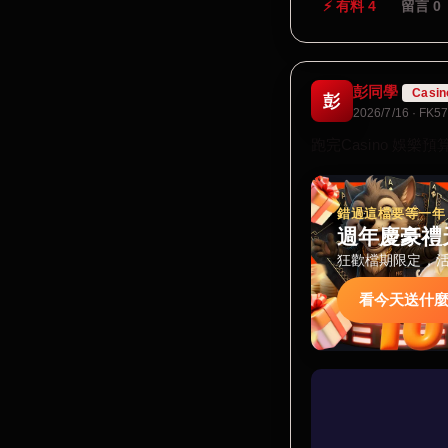
⚡ 有料 4
留言 0
彭同學
Cas
彭
2026/7/16 · FK5
跑完Casino 
錯過這檔要等一年
週年慶豪禮
狂歡檔期限定，
看今天送什麼