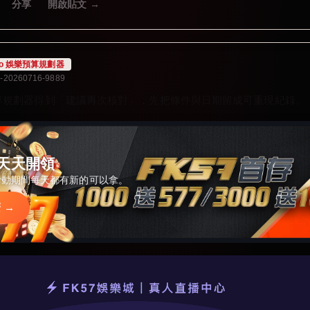
分享
開啟貼文 →
ino 娛樂預算規劃器
7-20260716-9889
娛樂預算規劃器得到「建議再次核對」，先把條件與日期留成可重現紀錄。
天天開領
活動期間每天都有新的可以拿。
 →