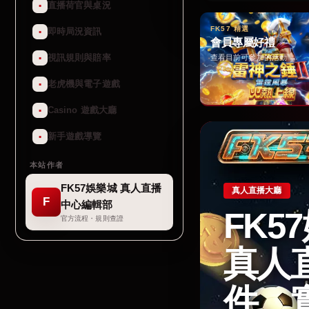
直播荷官與桌況
▪
FK57 精選
即時局況資訊
▪
會員專屬好禮
視訊規則與賠率
▪
查看目前可參加的活動 →
老虎機與電子遊戲
▪
Casino 遊戲大廳
▪
新手遊戲導覽
▪
本站作者
FK57娛樂城 真人直播
真人直播大廳
F
中心編輯部
FK5
官方流程・規則查證
真人
件、