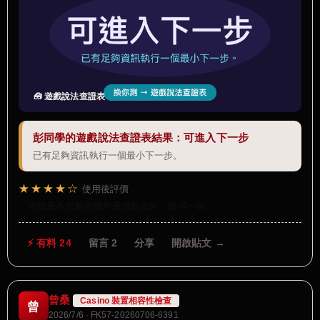
🧰 遊戲說法查證表
彭同學的遊戲說法查證表結果：可進入下一步
已有足夠資訊執行一個最小下一步。
★★★★☆
使用後評價
把我原本忽略的條件直接點出來，值得一測。
⚡ 有料 24
留言 2
分享
開啟貼文 →
曾桑
Casino 裝置相容性檢查
曾
2026/7/6 · FK57-20260706-6391