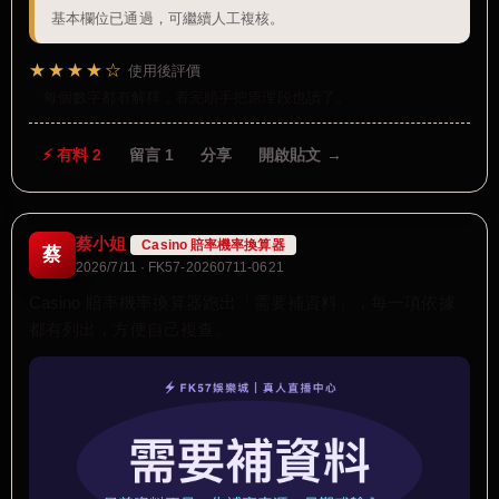
基本欄位已通過，可繼續人工複核。
★★★★☆
使用後評價
每個數字都有解釋，看完順手把原理段也讀了。
⚡ 有料 2
留言 1
分享
開啟貼文 →
蔡小姐
Casino 賠率機率換算器
蔡
2026/7/11 · FK57-20260711-0621
Casino 賠率機率換算器跑出「需要補資料」，每一項依據
都有列出，方便自己複查。