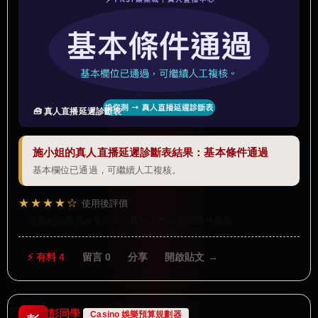
🧰 真人直播延遲診斷表
施小姐的真人直播延遲診斷表結果：基本條件通過
基本欄位已通過，可繼續人工複核。
★★★★☆
使用後評價
測完把結果頁分享出去，其他人也能用同條件重測。
⚡ 有料 4
留言 0
分享
開啟貼文 →
彭同學
Casino 娛樂預算規劃器