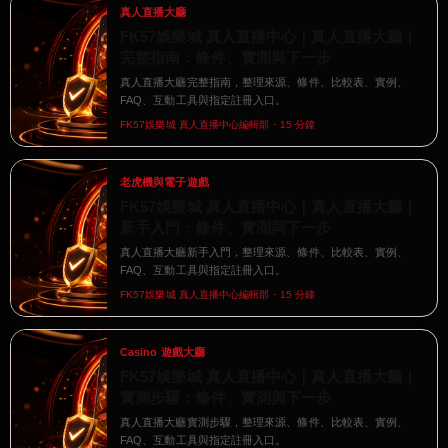
真人直播大廳
FK57娛樂城 真人直播中心｜真人直播大廳｜
完整指南：條件、實測與下一步
真人直播大廳完整指南，整理來源、條件、比較表、實例、
FAQ、互動工具與指定註冊入口。
FK57娛樂城 真人直播中心編輯部・15 分鐘
老虎機與電子遊戲
FK57娛樂城 真人直播中心｜真人直播大廳｜
新手入門：條件、實測與下一步
真人直播大廳新手入門，整理來源、條件、比較表、實例、
FAQ、互動工具與指定註冊入口。
FK57娛樂城 真人直播中心編輯部・15 分鐘
Casino 遊戲大廳
FK57娛樂城 真人直播中心｜真人直播大廳｜
實測步驟：條件、實測與下一步
真人直播大廳實測步驟，整理來源、條件、比較表、實例、
FAQ、互動工具與指定註冊入口。