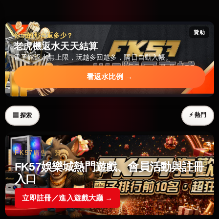
贊助
你玩的那台返多少？
老虎機返水天天結算
電子館返水無上限，玩越多回越多，隔日自動入帳。
看返水比例 →
⚡ 熱門
☰ 探索
FK57廣告｜贊助
FK57娛樂城熱門遊戲、會員活動與註冊
入口
立即註冊／進入遊戲大廳 →