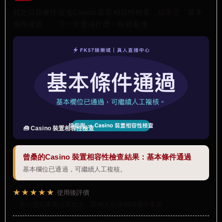
我把目前條件放進Casino 裝置相容性檢查，結果是「基本
條件通過」，下一步要補什麼一眼就看懂。
🧰 Casino 裝置相容性檢查
曾桑的Casino 裝置相容性檢查結果：基本條件通過
基本欄位已通過，可繼續人工複核。
★★★★★
使用後評價
測完把結果頁分享出去，其他人也能用同條件重測。