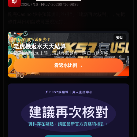
彭
2026/7/16 · FK57-20260716-9889
跑完Casino 娛樂預算規劃器得到「建議再次核對」，先把
條件與日期留成可重現紀錄。
贊助
你玩的那台返多少？
老虎機返水天天結算
電子館返水無上限，玩越多回越多，隔日自動入帳。
看返水比例 →