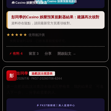
🧰 Casino 娛樂預算規劃器
彭同學的Casino 娛樂預算規劃器結果：建議再次核對
資料存在疑點，請回最新官方頁逐項核對。
★★★★★
使用後評價
免費還做到這樣，已收進書籤慢慢研究。
⚡ 有料 4
留言 3
分享
開啟貼文 →
彭同學
遊戲說法查證表
彭
2026/7/6 · FK57-20260706-6244
第一次把遊戲說法查證表做成完整檢查，我的結果是「可進
入下一步」，分享給需要的人。