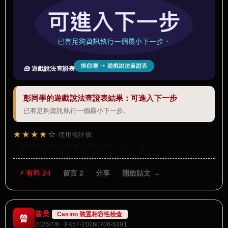
🧰 遊戲說法查證表
彭同學的遊戲說法查證表結果：可進入下一步
已有足夠資訊執行一個最小下一步。
★★★★☆
使用後評價
把我原本忽略的條件直接點出來，值得一測。
⚡ 有料 24
留言 2
分享
開啟貼文 →
曾桑
Casino 裝置相容性檢查
曾
2026/7/6 · FK57-20260706-6391