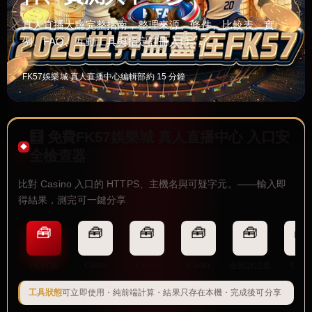
真人直播大廳完整指南，整理來源、條件、比較表、實
例、FAQ、互動工具與指定註冊入口。
FK57娛樂城 真人直播中心編輯部
約 15 分鐘
🧮 免費FK57娛樂城 真人直播中心 入口安
全檢查器
比對 Casino 入口的 HTTPS、主機名與可疑字元。——輸入即
得結果，測完可一鍵分享
🧰
🧰
🧰
🧰
🧰
🧰
FK57娛
Casin
Casin
Casin
遊戲說法查
Casi
工具狀態
可立即使用・純前端計算・結果只存在本機・完成後可分享