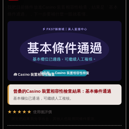
我把目前條件放進Casino 裝置相容性檢查，結果是「基本
條件通過」，下一步要補什麼一眼就看懂。
🧰 Casino 裝置相容性檢查
曾桑的Casino 裝置相容性檢查結果：基本條件通過
基本欄位已通過，可繼續人工複核。
★★★★★
使用後評價
測完把結果頁分享出去，其他人也能用同條件重測。