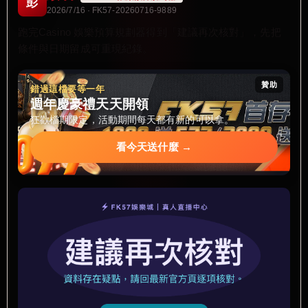
彭
2026/7/16 · FK57-20260716-9889
跑完Casino 娛樂預算規劃器得到「建議再次核對」，先把
條件與日期留成可重現紀錄。
贊助
錯過這檔要等一年
週年慶豪禮天天開領
狂歡檔期限定，活動期間每天都有新的可以拿。
看今天送什麼 →