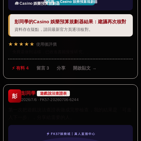
🧰 Casino 娛樂預算規劃器
彭同學的Casino 娛樂預算規劃器結果：建議再次核對
資料存在疑點，請回最新官方頁逐項核對。
★★★★★
使用後評價
免費還做到這樣，已收進書籤慢慢研究。
⚡ 有料 4
留言 3
分享
開啟貼文 →
彭同學
遊戲說法查證表
彭
2026/7/6 · FK57-20260706-6244
第一次把遊戲說法查證表做成完整檢查，我的結果是「可進
入下一步」，分享給需要的人。