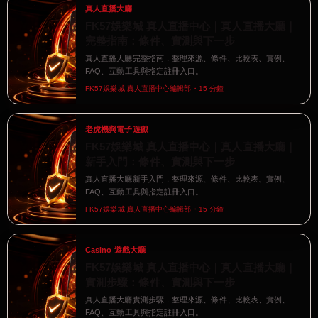
真人直播大廳
FK57娛樂城 真人直播中心｜真人直播大廳｜
完整指南：條件、實測與下一步
真人直播大廳完整指南，整理來源、條件、比較表、實例、
FAQ、互動工具與指定註冊入口。
FK57娛樂城 真人直播中心編輯部・15 分鐘
老虎機與電子遊戲
FK57娛樂城 真人直播中心｜真人直播大廳｜
新手入門：條件、實測與下一步
真人直播大廳新手入門，整理來源、條件、比較表、實例、
FAQ、互動工具與指定註冊入口。
FK57娛樂城 真人直播中心編輯部・15 分鐘
Casino 遊戲大廳
FK57娛樂城 真人直播中心｜真人直播大廳｜
實測步驟：條件、實測與下一步
真人直播大廳實測步驟，整理來源、條件、比較表、實例、
FAQ、互動工具與指定註冊入口。