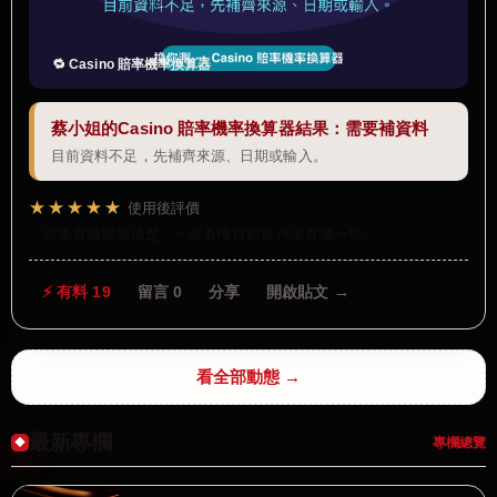
🔁 Casino 賠率機率換算器
蔡小姐的Casino 賠率機率換算器結果：需要補資料
目前資料不足，先補齊來源、日期或輸入。
★★★★★
使用後評價
結果頁做得很清楚，一眼看懂目前條件落在哪一型。
⚡ 有料 19
留言 0
分享
開啟貼文 →
看全部動態 →
最新專欄
專欄總覽