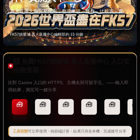
真人直播大廳完整指南，整理來源、條件、比較表、實
例、FAQ、互動工具與指定註冊入口。
FK57娛樂城 真人直播中心編輯部
約 15 分鐘
🧮 免費FK57娛樂城 真人直播中心 入口安
全檢查器
比對 Casino 入口的 HTTPS、主機名與可疑字元。——輸入即
得結果，測完可一鍵分享
🧰
🧰
🧰
🧰
🧰
🧰
FK57娛
Casin
Casin
Casin
遊戲說法查
Casi
工具狀態
可立即使用・純前端計算・結果只存在本機・完成後可分享