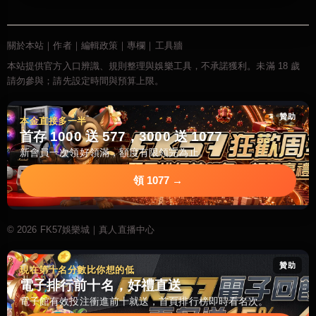
關於本站
｜
作者
｜
編輯政策
｜
專欄
｜
工具牆
本站提供官方入口辨識、規則整理與娛樂工具，不承諾獲利。未滿 18 歲
請勿參與；請先設定時間與預算上限。
贊助
本金直接多一半
首存 1000 送 577，3000 送 1077
新會員一次領好領滿，額度有限領完為止。
領 1077 →
© 2026 FK57娛樂城｜真人直播中心
贊助
現在第十名分數比你想的低
電子排行前十名，好禮直送
電子館有效投注衝進前十就送，首頁排行榜即時看名次。