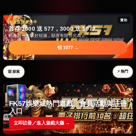
贊助
本金直接多一半
首存 1000 送 577，3000 送 1077
新會員一次領好領滿，額度有限領完為止。
領 1077 →
⚡ 熱門
☰ 探索
FK57廣告｜贊助
FK57娛樂城熱門遊戲、會員活動與註冊
入口
立即註冊／進入遊戲大廳 →