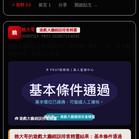
⚡ 有料 20
留言 1
分享
開啟貼文 →
賴大哥
遊戲大廳錯誤排查精靈
賴
2026/7/13 · FK57-20260713-6591
遊戲大廳錯誤排查精靈跑出「基本條件通過」，每一項依據
都有列出，方便自己複查。
🧰 遊戲大廳錯誤排查精靈
賴大哥的遊戲大廳錯誤排查精靈結果：基本條件通過