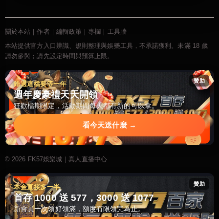
關於本站
｜
作者
｜
編輯政策
｜
專欄
｜
工具牆
本站提供官方入口辨識、規則整理與娛樂工具，不承諾獲利。未滿 18 歲
請勿參與；請先設定時間與預算上限。
贊助
錯過這檔要等一年
週年慶豪禮天天開領
狂歡檔期限定，活動期間每天都有新的可以拿。
看今天送什麼 →
© 2026 FK57娛樂城｜真人直播中心
贊助
本金直接多一半
首存 1000 送 577，3000 送 1077
新會員一次領好領滿，額度有限領完為止。