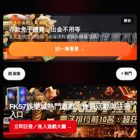
贊助
怕卡出金的人看這個
存款免手續費，出金不用等
多元支付隨到隨玩，出金流程最快分鐘級完成。
試一筆看看 →
⚡ 熱門
☰ 探索
FK57廣告｜贊助
FK57娛樂城熱門遊戲、會員活動與註冊
入口
立即註冊／進入遊戲大廳 →