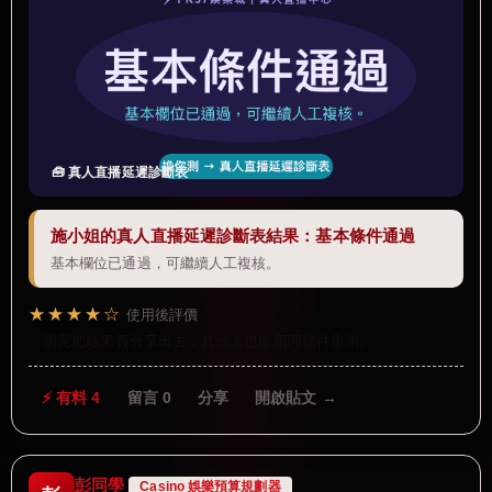
🧰 真人直播延遲診斷表
施小姐的真人直播延遲診斷表結果：基本條件通過
基本欄位已通過，可繼續人工複核。
★★★★☆
使用後評價
測完把結果頁分享出去，其他人也能用同條件重測。
⚡ 有料 4
留言 0
分享
開啟貼文 →
彭同學
Casino 娛樂預算規劃器