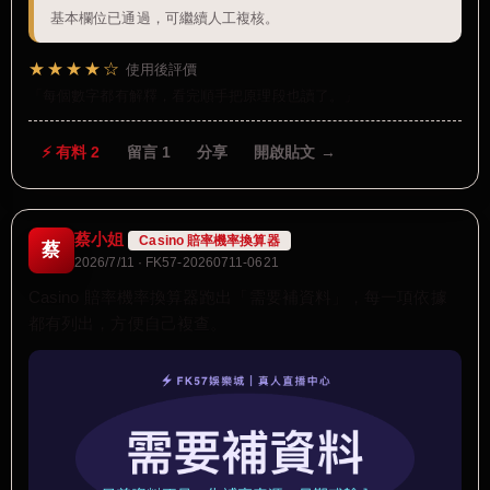
基本欄位已通過，可繼續人工複核。
★★★★☆
使用後評價
每個數字都有解釋，看完順手把原理段也讀了。
⚡ 有料 2
留言 1
分享
開啟貼文 →
蔡小姐
Casino 賠率機率換算器
蔡
2026/7/11 · FK57-20260711-0621
Casino 賠率機率換算器跑出「需要補資料」，每一項依據
都有列出，方便自己複查。