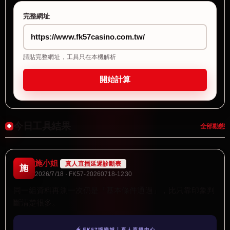
完整網址
請貼完整網址，工具只在本機解析
開始計算
今日工具結果
全部動態
施小姐
真人直播延遲診斷表
施
2026/7/18 · FK57-20260718-1230
同一組資料再測一次仍是「基本條件通過」，比只靠印象判
斷清楚很多。