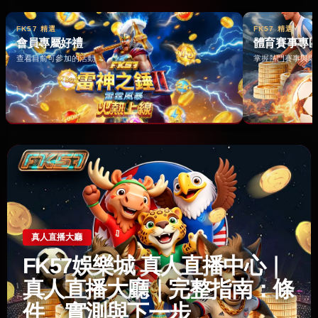
FK57 精選
FK57 精選
會員專屬好禮
體育賽事專
查看目前可參加的活動 →
掌握熱門賽事與即
真人直播大廳
FK57娛樂城 真人直播中心｜
真人直播大廳｜完整指南：條
件、實測與下一步