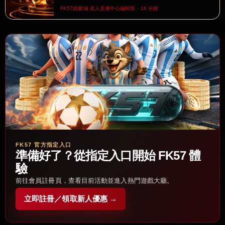
FK57娛樂城 真人直播中心編輯部・16 分鐘
FK57 官方指定入口
準備好了？從指定入口開始 FK57 體
驗
前往會員註冊頁，查看目前活動並進入熱門遊戲大廳。
立即註冊／領取新人優惠 →