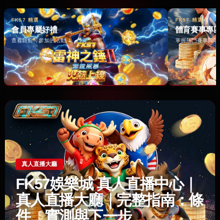
FK57 精選
FK57 精選
會員專屬好禮
體育賽事專
查看目前可參加的活動 →
掌握熱門賽事與即
真人直播大廳
FK57娛樂城 真人直播中心｜
真人直播大廳｜完整指南：條
件、實測與下一步