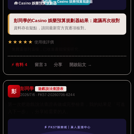
🧰 Casino 娛樂預算規劃器
彭同學的Casino 娛樂預算規劃器結果：建議再次核對
資料存在疑點，請回最新官方頁逐項核對。
★★★★★
使用後評價
免費還做到這樣，已收進書籤慢慢研究。
⚡ 有料 4
留言 3
分享
開啟貼文 →
彭同學
遊戲說法查證表
彭
2026/7/6 · FK57-20260706-6244
第一次把遊戲說法查證表做成完整檢查，我的結果是「可進
入下一步」，分享給需要的人。