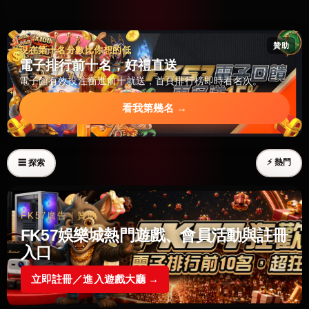
贊助
現在第十名分數比你想的低
電子排行前十名，好禮直送
電子館有效投注衝進前十就送，首頁排行榜即時看名次。
看我第幾名 →
⚡ 熱門
☰ 探索
FK57廣告｜贊助
FK57娛樂城熱門遊戲、會員活動與註冊
入口
立即註冊／進入遊戲大廳 →