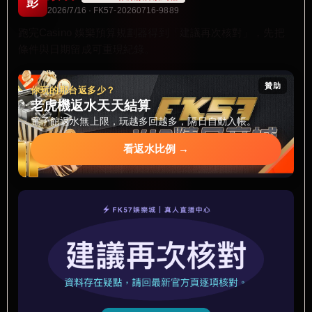
彭
2026/7/16 · FK57-20260716-9889
跑完Casino 娛樂預算規劃器得到「建議再次核對」，先把
條件與日期留成可重現紀錄。
贊助
你玩的那台返多少？
老虎機返水天天結算
電子館返水無上限，玩越多回越多，隔日自動入帳。
看返水比例 →