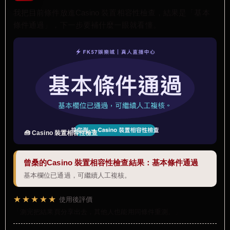
我把目前條件放進Casino 裝置相容性檢查，結果是「基本
條件通過」，下一步要補什麼一眼就看懂。
🧰 Casino 裝置相容性檢查
曾桑的Casino 裝置相容性檢查結果：基本條件通過
基本欄位已通過，可繼續人工複核。
★★★★★
使用後評價
測完把結果頁分享出去，其他人也能用同條件重測。