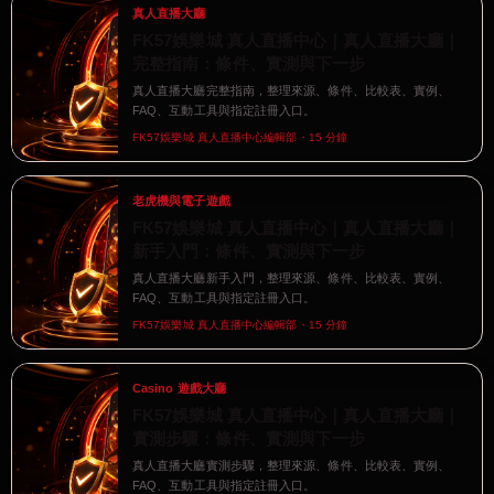
真人直播大廳
FK57娛樂城 真人直播中心｜真人直播大廳｜
完整指南：條件、實測與下一步
真人直播大廳完整指南，整理來源、條件、比較表、實例、
FAQ、互動工具與指定註冊入口。
FK57娛樂城 真人直播中心編輯部・15 分鐘
老虎機與電子遊戲
FK57娛樂城 真人直播中心｜真人直播大廳｜
新手入門：條件、實測與下一步
真人直播大廳新手入門，整理來源、條件、比較表、實例、
FAQ、互動工具與指定註冊入口。
FK57娛樂城 真人直播中心編輯部・15 分鐘
Casino 遊戲大廳
FK57娛樂城 真人直播中心｜真人直播大廳｜
實測步驟：條件、實測與下一步
真人直播大廳實測步驟，整理來源、條件、比較表、實例、
FAQ、互動工具與指定註冊入口。