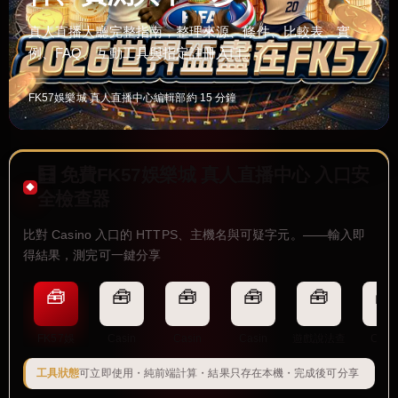
真人直播大廳完整指南，整理來源、條件、比較表、實
例、FAQ、互動工具與指定註冊入口。
FK57娛樂城 真人直播中心編輯部
約 15 分鐘
🧮 免費FK57娛樂城 真人直播中心 入口安
全檢查器
比對 Casino 入口的 HTTPS、主機名與可疑字元。——輸入即
得結果，測完可一鍵分享
🧰
🧰
🧰
🧰
🧰
🧰
FK57娛
Casin
Casin
Casin
遊戲說法查
Casi
工具狀態
可立即使用・純前端計算・結果只存在本機・完成後可分享