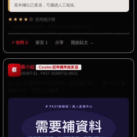
基本欄位已通過，可繼續人工複核。
★★★★☆
使用後評價
每個數字都有解釋，看完順手把原理段也讀了。
⚡ 有料 2
留言 1
分享
開啟貼文 →
蔡小姐
Casino 賠率機率換算器
蔡
2026/7/11 · FK57-20260711-0621
Casino 賠率機率換算器跑出「需要補資料」，每一項依據
都有列出，方便自己複查。