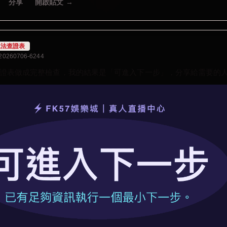
分享
開啟貼文 →
說法查證表
-20260706-6244
證表做成完整檢查，我的結果是「可進入下一步」，分享給需要的