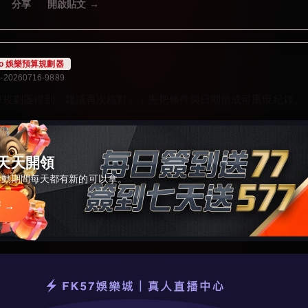
分享
開啟貼文 →
ino 娛樂預算規劃器
7-20260716-9889
娛樂預算規劃器得到「建議再次核對」，先把條件與日期留成可重現紀錄。
天天開領
活動期間每天都有新的可以拿。
 →