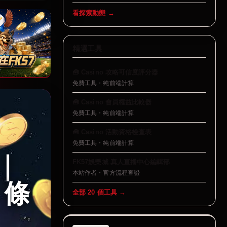
看探索動態 →
精選工具
🧰 Casino 攻略可信度評分器
免費工具・純前端計算
🧰 Casino 會員權益比較器
免費工具・純前端計算
🧰 Casino 活動資格檢查表
免費工具・純前端計算
｜
FK57娛樂城 真人直播中心編輯部
本站作者・官方流程查證
：條
全部 20 個工具 →