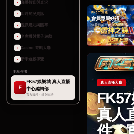
直播荷官與桌況
▪
FK57 精選
即時局況資訊
▪
會員專屬好禮
視訊規則與賠率
▪
查看目前可參加的活動 →
老虎機與電子遊戲
▪
Casino 遊戲大廳
▪
新手遊戲導覽
▪
本站作者
FK57娛樂城 真人直播
真人直播大廳
F
中心編輯部
FK5
官方流程・規則查證
真人
件、