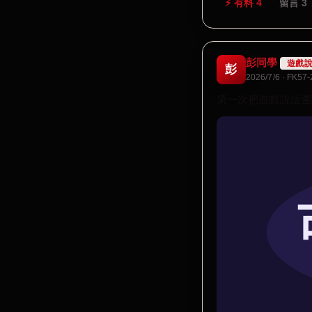
⚡ 有料 4
留言 3
彭同學
遊戲
彭
2026/7/6 · FK57
第一次把遊戲說法查