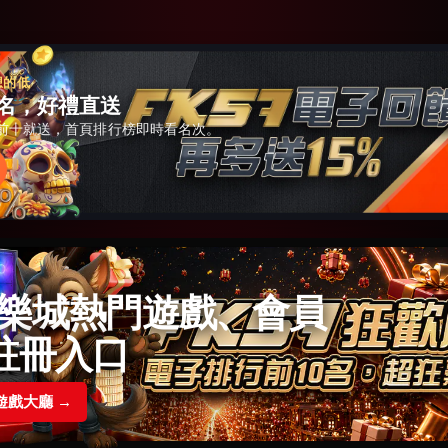
想的低
名，好禮直送
前十就送，首頁排行榜即時看名次。
7娛樂城熱門遊戲、會員
註冊入口
遊戲大廳 →