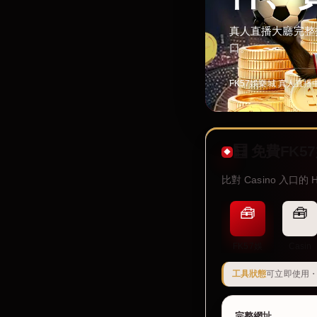
真人直播大廳完整
口。
FK57娛樂城 真人直
🧮 免費FK
比對 Casino 入
🧰
🧰
FK57娛
Casin
工具狀態
可立即使用
完整網址