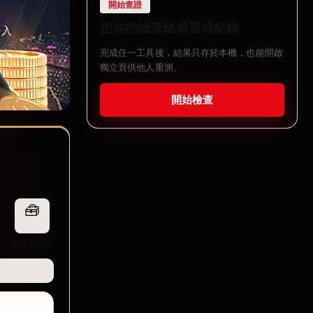
開始查證
把你的檢查結果留成紀錄
冊入
完成任一工具後，結果只存於本機，也能開啟
獨立頁供他人重測。
開始檢查
🧰
🧰
🧰
🔁
🧰
📡
錯
百家樂桌檯
真人直播延
真人百家樂
Casin
Casin
真人桌流程