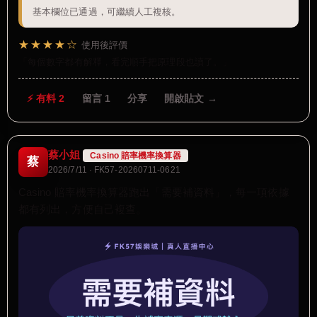
基本欄位已通過，可繼續人工複核。
★★★★☆
使用後評價
每個數字都有解釋，看完順手把原理段也讀了。
⚡ 有料 2
留言 1
分享
開啟貼文 →
蔡小姐
Casino 賠率機率換算器
蔡
2026/7/11 · FK57-20260711-0621
Casino 賠率機率換算器跑出「需要補資料」，每一項依據
都有列出，方便自己複查。