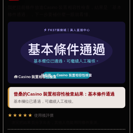
我把目前條件放進Casino 裝置相容性檢查，結果是「基本
條件通過」，下一步要補什麼一眼就看懂。
🧰 Casino 裝置相容性檢查
曾桑的Casino 裝置相容性檢查結果：基本條件通過
基本欄位已通過，可繼續人工複核。
★★★★★
使用後評價
測完把結果頁分享出去，其他人也能用同條件重測。