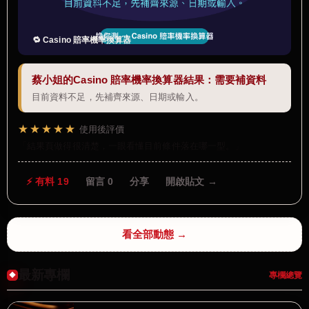
🔁 Casino 賠率機率換算器
蔡小姐的Casino 賠率機率換算器結果：需要補資料
目前資料不足，先補齊來源、日期或輸入。
★★★★★
使用後評價
結果頁做得很清楚，一眼看懂目前條件落在哪一型。
⚡ 有料 19
留言 0
分享
開啟貼文 →
看全部動態 →
最新專欄
專欄總覽