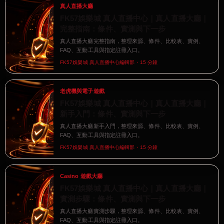
真人直播大廳
FK57娛樂城 真人直播中心｜真人直播大廳｜
完整指南：條件、實測與下一步
真人直播大廳完整指南，整理來源、條件、比較表、實例、
FAQ、互動工具與指定註冊入口。
FK57娛樂城 真人直播中心編輯部・15 分鐘
老虎機與電子遊戲
FK57娛樂城 真人直播中心｜真人直播大廳｜
新手入門：條件、實測與下一步
真人直播大廳新手入門，整理來源、條件、比較表、實例、
FAQ、互動工具與指定註冊入口。
FK57娛樂城 真人直播中心編輯部・15 分鐘
Casino 遊戲大廳
FK57娛樂城 真人直播中心｜真人直播大廳｜
實測步驟：條件、實測與下一步
真人直播大廳實測步驟，整理來源、條件、比較表、實例、
FAQ、互動工具與指定註冊入口。