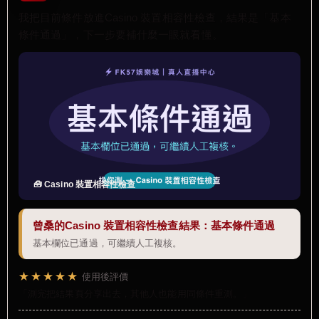
我把目前條件放進Casino 裝置相容性檢查，結果是「基本
條件通過」，下一步要補什麼一眼就看懂。
🧰 Casino 裝置相容性檢查
曾桑的Casino 裝置相容性檢查結果：基本條件通過
基本欄位已通過，可繼續人工複核。
★★★★★
使用後評價
測完把結果頁分享出去，其他人也能用同條件重測。