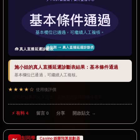
🧰 真人直播延遲診斷表
施小姐的真人直播延遲診斷表結果：基本條件通過
基本欄位已通過，可繼續人工複核。
★★★★☆
使用後評價
測完把結果頁分享出去，其他人也能用同條件重測。
⚡ 有料 4
留言 0
分享
開啟貼文 →
彭同學
Casino 娛樂預算規劃器