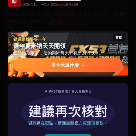
彭
2026/7/16 · FK57-20260716-9889
跑完Casino 娛樂預算規劃器得到「建議再次核對」，先把
條件與日期留成可重現紀錄。
贊助
錯過這檔要等一年
週年慶豪禮天天開領
狂歡檔期限定，活動期間每天都有新的可以拿。
看今天送什麼 →