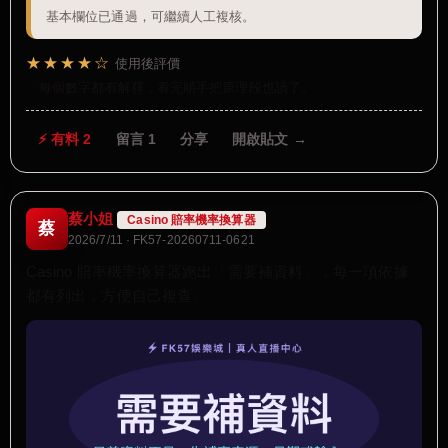
基本欄位已通過，可繼續人工複核。
★★★★☆
使用後評價
每個數字都有解釋，看完順手把原理段也讀了。
⚡ 有料 2
留言 1
分享
開啟貼文 →
蔡小姐
Casino 賠率機率換算器
蔡
2026/7/11 · FK57-20260711-0621
Casino 賠率機率換算器跑出「需要補資料」，每一項依據
都有列出，方便自己複查。