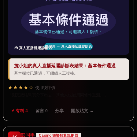
🧰 真人直播延遲診斷表
施小姐的真人直播延遲診斷表結果：基本條件通過
基本欄位已通過，可繼續人工複核。
★★★★☆
使用後評價
測完把結果頁分享出去，其他人也能用同條件重測。
⚡ 有料 4
留言 0
分享
開啟貼文 →
彭同學
Casino 娛樂預算規劃器