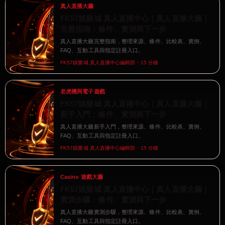
真人直播大廳
FK57娛樂城 真人直播中心｜真人直播大廳｜
完整指南：條件、實測與下一步
真人直播大廳完整指南，整理來源、條件、比較表、實例、
FAQ、互動工具與指定註冊入口。
FK57娛樂城 真人直播中心編輯部・15 分鐘
老虎機與電子遊戲
FK57娛樂城 真人直播中心｜真人直播大廳｜
新手入門：條件、實測與下一步
真人直播大廳新手入門，整理來源、條件、比較表、實例、
FAQ、互動工具與指定註冊入口。
FK57娛樂城 真人直播中心編輯部・15 分鐘
Casino 遊戲大廳
FK57娛樂城 真人直播中心｜真人直播大廳｜
實測步驟：條件、實測與下一步
真人直播大廳實測步驟，整理來源、條件、比較表、實例、
FAQ、互動工具與指定註冊入口。