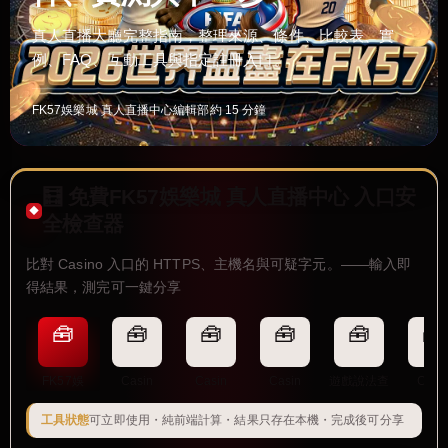
真人直播大廳完整指南，整理來源、條件、比較表、實
例、FAQ、互動工具與指定註冊入口。
FK57娛樂城 真人直播中心編輯部
約 15 分鐘
🧮 免費FK57娛樂城 真人直播中心 入口安
全檢查器
比對 Casino 入口的 HTTPS、主機名與可疑字元。——輸入即
得結果，測完可一鍵分享
🧰
🧰
🧰
🧰
🧰
🧰
FK57娛
Casin
Casin
Casin
遊戲說法查
Casi
工具狀態
可立即使用・純前端計算・結果只存在本機・完成後可分享