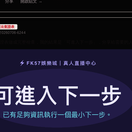
分享
開啟貼文 →
說法查證表
-20260706-6244
證表做成完整檢查，我的結果是「可進入下一步」，分享給需要的