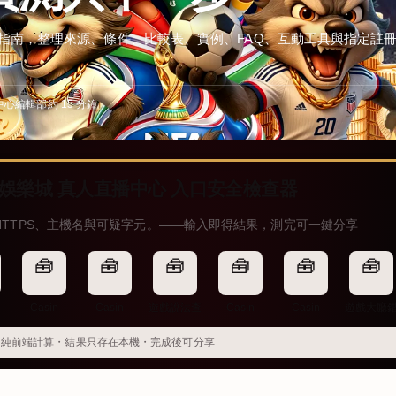
指南，整理來源、條件、比較表、實例、FAQ、互動工具與指定註
播中心編輯部
約 15 分鐘
57娛樂城 真人直播中心 入口安全檢查器
口的 HTTPS、主機名與可疑字元。——輸入即得結果，測完可一鍵分享
🧰
🧰
🧰
🧰
🧰
🧰
Casin
Casin
遊戲說法查
Casin
Casin
遊戲大廳
・純前端計算・結果只存在本機・完成後可分享