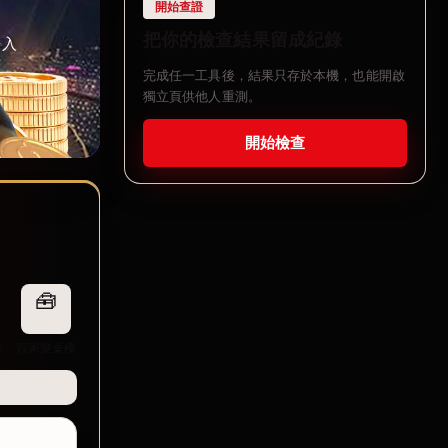
開始查證
把你的檢查結果留成紀錄
冊入
完成任一工具後，結果只存於本機，也能開啟
獨立頁供他人重測。
開始檢查
🧰
🧰
🧰
🔁
🧰
📡
錯
百家樂桌檯
真人直播延
真人百家樂
Casin
Casin
真人桌流程