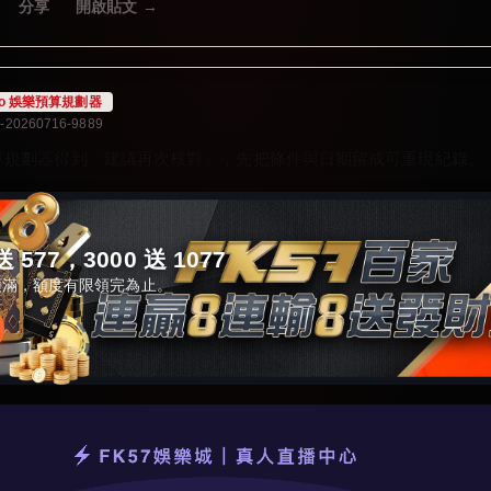
分享
開啟貼文 →
ino 娛樂預算規劃器
7-20260716-9889
娛樂預算規劃器得到「建議再次核對」，先把條件與日期留成可重現紀錄。
送 577，3000 送 1077
領滿，額度有限領完為止。