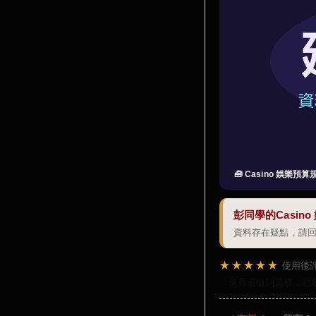
🧰 Casino 娛樂預
彭同學的Casi
資料存在疑點，請
★★★★★
使用後
免費還做到這樣，已