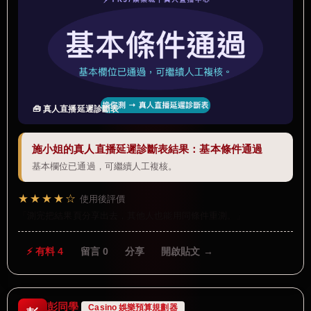
🧰 真人直播延遲診斷表
施小姐的真人直播延遲診斷表結果：基本條件通過
基本欄位已通過，可繼續人工複核。
★★★★☆
使用後評價
測完把結果頁分享出去，其他人也能用同條件重測。
⚡ 有料 4
留言 0
分享
開啟貼文 →
彭同學
Casino 娛樂預算規劃器