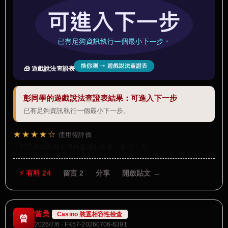
🧰 遊戲說法查證表
彭同學的遊戲說法查證表結果：可進入下一步
已有足夠資訊執行一個最小下一步。
★★★★☆
使用後評價
把我原本忽略的條件直接點出來，值得一測。
⚡ 有料 24
留言 2
分享
開啟貼文 →
曾桑
Casino 裝置相容性檢查
曾
2026/7/6 · FK57-20260706-6391