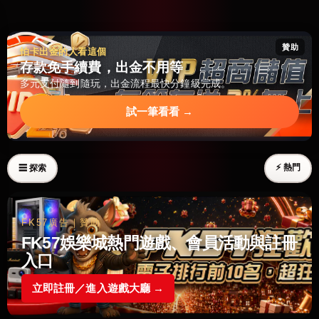
贊助
怕卡出金的人看這個
存款免手續費，出金不用等
多元支付隨到隨玩，出金流程最快分鐘級完成。
試一筆看看 →
⚡ 熱門
☰ 探索
FK57廣告｜贊助
FK57娛樂城熱門遊戲、會員活動與註冊
入口
立即註冊／進入遊戲大廳 →