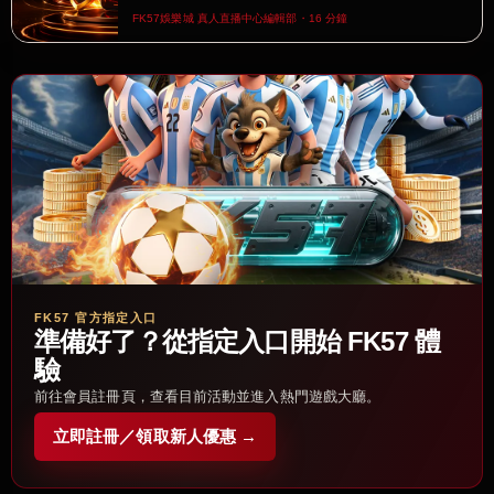
FK57娛樂城 真人直播中心編輯部・16 分鐘
FK57 官方指定入口
準備好了？從指定入口開始 FK57 體
驗
前往會員註冊頁，查看目前活動並進入熱門遊戲大廳。
立即註冊／領取新人優惠 →