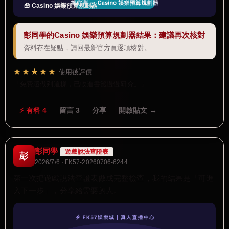
🧰 Casino 娛樂預算規劃器
彭同學的Casino 娛樂預算規劃器結果：建議再次核對
資料存在疑點，請回最新官方頁逐項核對。
★★★★★
使用後評價
免費還做到這樣，已收進書籤慢慢研究。
⚡ 有料 4
留言 3
分享
開啟貼文 →
彭同學
遊戲說法查證表
彭
2026/7/6 · FK57-20260706-6244
第一次把遊戲說法查證表做成完整檢查，我的結果是「可進
入下一步」，分享給需要的人。