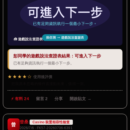
🧰 遊戲說法查證表
彭同學的遊戲說法查證表結果：可進入下一步
已有足夠資訊執行一個最小下一步。
★★★★☆
使用後評價
把我原本忽略的條件直接點出來，值得一測。
⚡ 有料 24
留言 2
分享
開啟貼文 →
曾桑
Casino 裝置相容性檢查
曾
2026/7/6 · FK57-20260706-6391