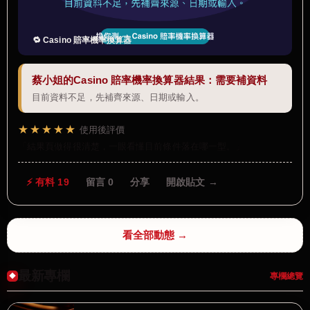
🔁 Casino 賠率機率換算器
蔡小姐的Casino 賠率機率換算器結果：需要補資料
目前資料不足，先補齊來源、日期或輸入。
★★★★★
使用後評價
結果頁做得很清楚，一眼看懂目前條件落在哪一型。
⚡ 有料 19
留言 0
分享
開啟貼文 →
看全部動態 →
最新專欄
專欄總覽