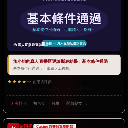
🧰 真人直播延遲診斷表
施小姐的真人直播延遲診斷表結果：基本條件通過
基本欄位已通過，可繼續人工複核。
★★★★☆
使用後評價
測完把結果頁分享出去，其他人也能用同條件重測。
⚡ 有料 4
留言 0
分享
開啟貼文 →
彭同學
Casino 娛樂預算規劃器