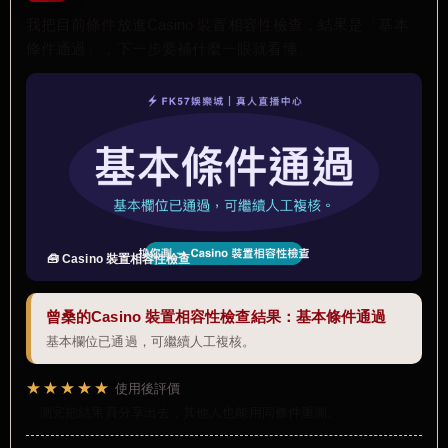
我把目前條件放進Casino 裝置相容性檢查，結果是「基本
條件通過」，下一步要補什麼一眼就看懂。
🧰 Casino 裝置相容性檢查
曾桑的Casino 裝置相容性檢查結果：基本條件通過
基本欄位已通過，可繼續人工複核。
★★★★★
使用後評價
測完把結果頁分享出去，其他人也能用同條件重測。