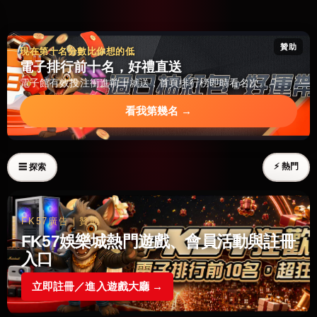
贊助
現在第十名分數比你想的低
電子排行前十名，好禮直送
電子館有效投注衝進前十就送，首頁排行榜即時看名次。
看我第幾名 →
⚡ 熱門
☰ 探索
FK57廣告｜贊助
FK57娛樂城熱門遊戲、會員活動與註冊
入口
立即註冊／進入遊戲大廳 →