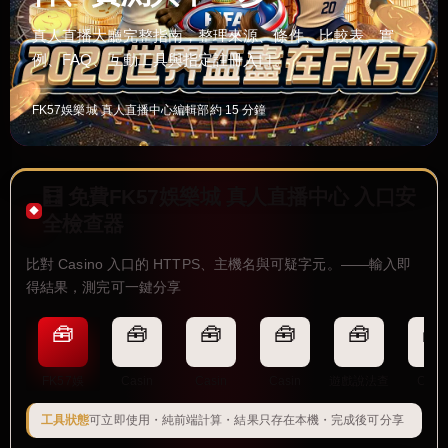
真人直播大廳完整指南，整理來源、條件、比較表、實
例、FAQ、互動工具與指定註冊入口。
FK57娛樂城 真人直播中心編輯部
約 15 分鐘
🧮 免費FK57娛樂城 真人直播中心 入口安
全檢查器
比對 Casino 入口的 HTTPS、主機名與可疑字元。——輸入即
得結果，測完可一鍵分享
🧰
🧰
🧰
🧰
🧰
🧰
FK57娛
Casin
Casin
Casin
遊戲說法查
Casi
工具狀態
可立即使用・純前端計算・結果只存在本機・完成後可分享