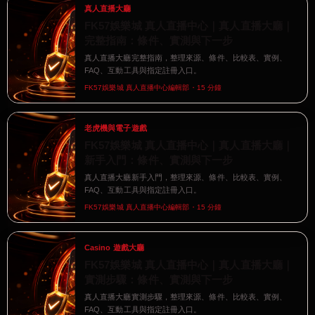
真人直播大廳
FK57娛樂城 真人直播中心｜真人直播大廳｜
完整指南：條件、實測與下一步
真人直播大廳完整指南，整理來源、條件、比較表、實例、
FAQ、互動工具與指定註冊入口。
FK57娛樂城 真人直播中心編輯部・15 分鐘
老虎機與電子遊戲
FK57娛樂城 真人直播中心｜真人直播大廳｜
新手入門：條件、實測與下一步
真人直播大廳新手入門，整理來源、條件、比較表、實例、
FAQ、互動工具與指定註冊入口。
FK57娛樂城 真人直播中心編輯部・15 分鐘
Casino 遊戲大廳
FK57娛樂城 真人直播中心｜真人直播大廳｜
實測步驟：條件、實測與下一步
真人直播大廳實測步驟，整理來源、條件、比較表、實例、
FAQ、互動工具與指定註冊入口。