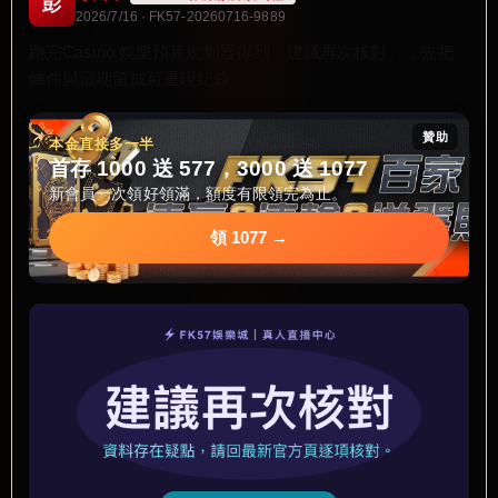
彭
2026/7/16 · FK57-20260716-9889
跑完Casino 娛樂預算規劃器得到「建議再次核對」，先把
條件與日期留成可重現紀錄。
贊助
本金直接多一半
首存 1000 送 577，3000 送 1077
新會員一次領好領滿，額度有限領完為止。
領 1077 →