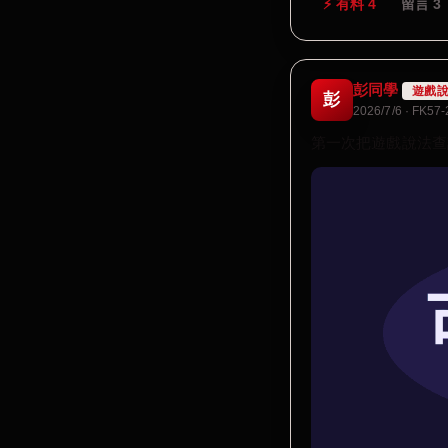
⚡ 有料 4
留言 3
彭同學
遊戲
彭
2026/7/6 · FK57
第一次把遊戲說法查