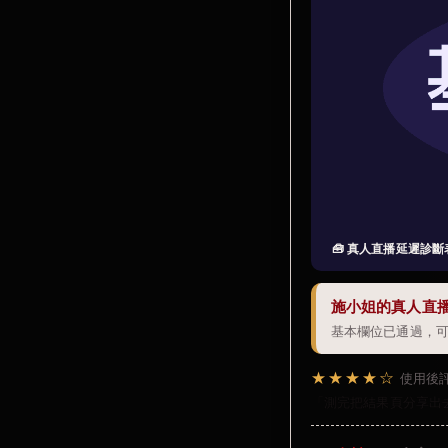
🧰 真人直播延遲診斷
施小姐的真人直
基本欄位已通過，
★★★★☆
使用後
測完把結果頁分享出