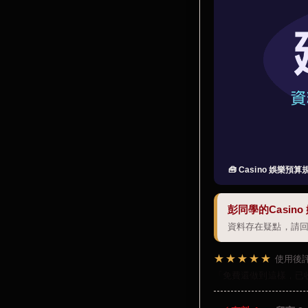
🧰 Casino 娛樂預
彭同學的Casi
資料存在疑點，請
★★★★★
使用後
免費還做到這樣，已