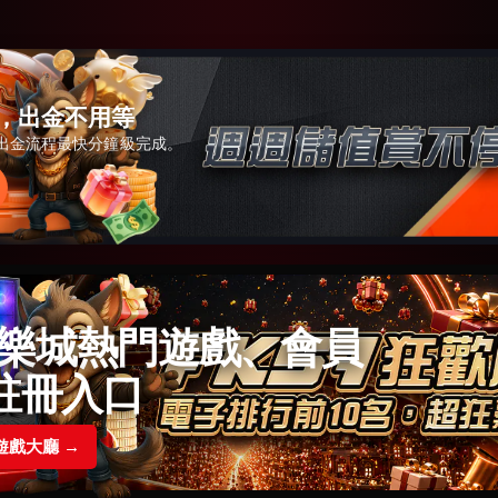
，出金不用等
出金流程最快分鐘級完成。
7娛樂城熱門遊戲、會員
註冊入口
遊戲大廳 →