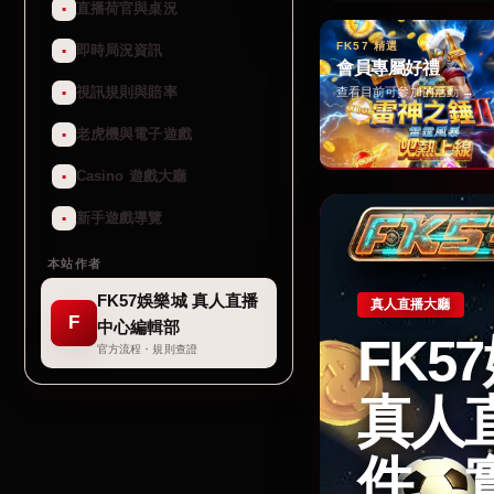
直播荷官與桌況
▪
FK57 精選
即時局況資訊
▪
會員專屬好禮
視訊規則與賠率
▪
查看目前可參加的活動 →
老虎機與電子遊戲
▪
Casino 遊戲大廳
▪
新手遊戲導覽
▪
本站作者
FK57娛樂城 真人直播
真人直播大廳
F
中心編輯部
FK5
官方流程・規則查證
真人
件、