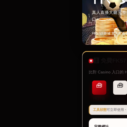
真人直播大廳完整
口。
FK57娛樂城 真人直
🧮 免費FK
比對 Casino 入
🧰
🧰
FK57娛
Casin
工具狀態
可立即使用
完整網址