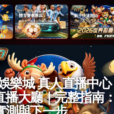
FK57 精選
FK57 精選
體育賽事專區
新手快速開始
掌握熱門賽事與即時內容 →
完成註冊並進入遊戲大廳 →
7娛樂城 真人直播中心
直播大廳｜完整指南
實測與下一步