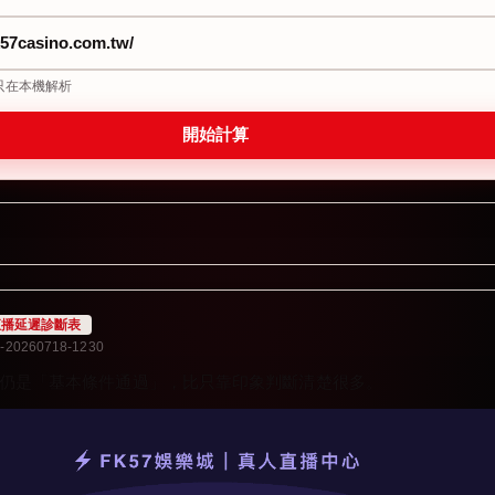
只在本機解析
開始計算
直播延遲診斷表
7-20260718-1230
仍是「基本條件通過」，比只靠印象判斷清楚很多。