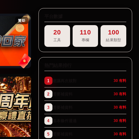
平台數據
贊助
20
110
100
工具
專欄
結果類型
熱門結果排行
1
建議再次核對
30 有料
2
需要補資料
30 有料
3
需要補資料
30 有料
4
基本條件通過
30 有料
5
需要補資料
30 有料