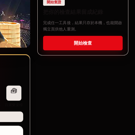
開始查證
把你的檢查結果留成紀錄
冊入
完成任一工具後，結果只存於本機，也能開啟
獨立頁供他人重測。
開始檢查
🧰
🧰
🧰
🔁
🧰
📡
錯
百家樂桌檯
真人直播延
真人百家樂
Casin
Casin
真人桌流程