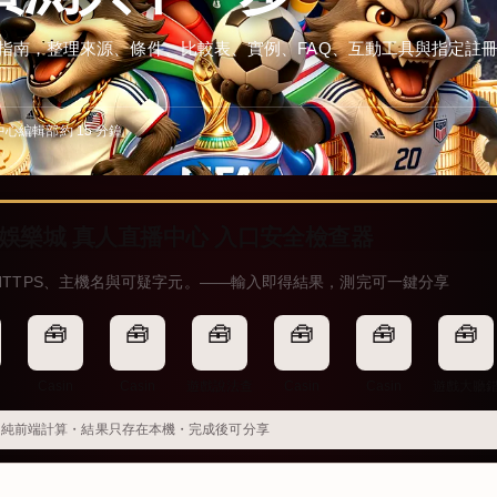
指南，整理來源、條件、比較表、實例、FAQ、互動工具與指定註
播中心編輯部
約 15 分鐘
57娛樂城 真人直播中心 入口安全檢查器
口的 HTTPS、主機名與可疑字元。——輸入即得結果，測完可一鍵分享
🧰
🧰
🧰
🧰
🧰
🧰
Casin
Casin
遊戲說法查
Casin
Casin
遊戲大廳
・純前端計算・結果只存在本機・完成後可分享