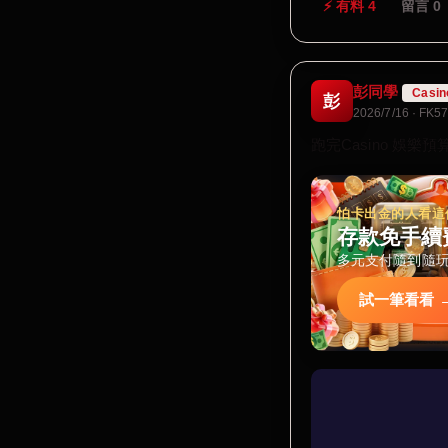
⚡ 有料 4
留言 0
彭同學
Cas
彭
2026/7/16 · FK5
跑完Casino 
怕卡出金的人看這
存款免手續
多元支付隨到隨
試一筆看看 