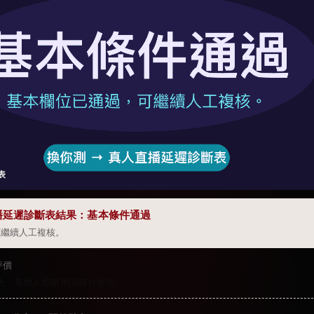
表
播延遲診斷表結果：基本條件通過
可繼續人工複核。
評價
去，其他人也能用同條件重測。