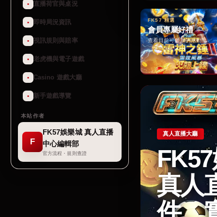
直播荷官與桌況
▪
FK57 精選
即時局況資訊
▪
會員專屬好禮
視訊規則與賠率
▪
查看目前可參加的活動 →
老虎機與電子遊戲
▪
Casino 遊戲大廳
▪
新手遊戲導覽
▪
本站作者
FK57娛樂城 真人直播
真人直播大廳
F
中心編輯部
FK5
官方流程・規則查證
真人
件、