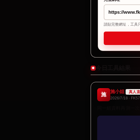
請貼完整網址，工具
今日工具結果
施小姐
真人
施
2026/7/18 · FK5
同一組資料再測一次