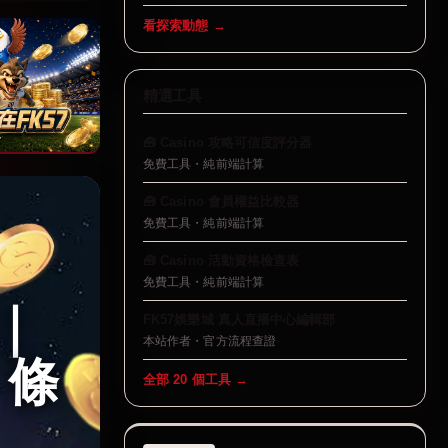
看探索動態 →
精選工具
🧰 Casino 攻略可信度評分器
免費工具・純前端計算
🧰 Casino 會員權益比較器
免費工具・純前端計算
🧰 Casino 活動資格檢查表
免費工具・純前端計算
｜
FK57娛樂城 真人直播中心編輯部
本站作者・官方流程查證
：條
全部 20 個工具 →