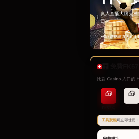
真人直播大廳完整
口。
FK57娛樂城 真人直
🧮 免費FK
比對 Casino 入
🧰
🧰
FK57娛
Casin
工具狀態
可立即使用
完整網址