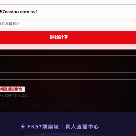
只在本機解析
開始計算
直播延遲診斷表
7-20260718-1230
仍是「基本條件通過」，比只靠印象判斷清楚很多。