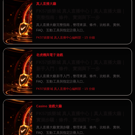
真人直播大廳
FK57娛樂城 真人直播中心｜真人直播大廳｜
完整指南：條件、實測與下一步
真人直播大廳完整指南，整理來源、條件、比較表、實例、
FAQ、互動工具與指定註冊入口。
FK57娛樂城 真人直播中心編輯部・15 分鐘
老虎機與電子遊戲
FK57娛樂城 真人直播中心｜真人直播大廳｜
新手入門：條件、實測與下一步
真人直播大廳新手入門，整理來源、條件、比較表、實例、
FAQ、互動工具與指定註冊入口。
FK57娛樂城 真人直播中心編輯部・15 分鐘
Casino 遊戲大廳
FK57娛樂城 真人直播中心｜真人直播大廳｜
實測步驟：條件、實測與下一步
真人直播大廳實測步驟，整理來源、條件、比較表、實例、
FAQ、互動工具與指定註冊入口。