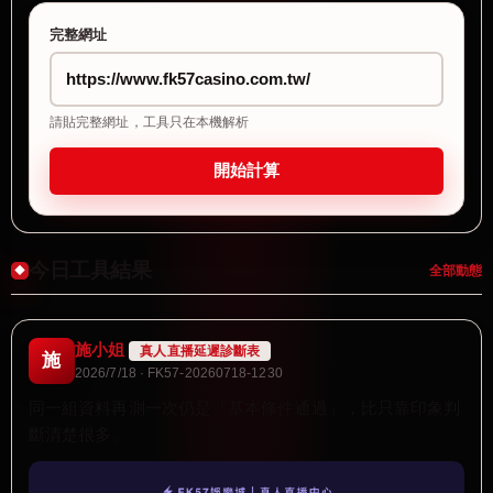
完整網址
請貼完整網址，工具只在本機解析
開始計算
今日工具結果
全部動態
施小姐
真人直播延遲診斷表
施
2026/7/18 · FK57-20260718-1230
同一組資料再測一次仍是「基本條件通過」，比只靠印象判
斷清楚很多。