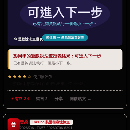
🧰 遊戲說法查證表
彭同學的遊戲說法查證表結果：可進入下一步
已有足夠資訊執行一個最小下一步。
★★★★☆
使用後評價
把我原本忽略的條件直接點出來，值得一測。
⚡ 有料 24
留言 2
分享
開啟貼文 →
曾桑
Casino 裝置相容性檢查
曾
2026/7/6 · FK57-20260706-6391