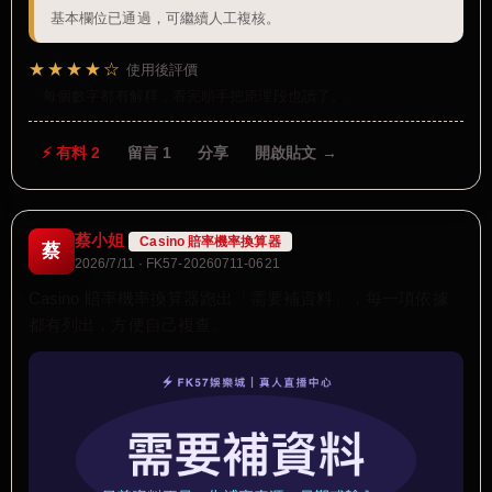
基本欄位已通過，可繼續人工複核。
★★★★☆
使用後評價
每個數字都有解釋，看完順手把原理段也讀了。
⚡ 有料 2
留言 1
分享
開啟貼文 →
蔡小姐
Casino 賠率機率換算器
蔡
2026/7/11 · FK57-20260711-0621
Casino 賠率機率換算器跑出「需要補資料」，每一項依據
都有列出，方便自己複查。