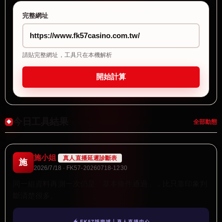
完整網址
請貼完整網址，工具只在本機解析
開始計算
今日工具結果
全部動態
施小姐
真人直播延遲診斷表
施
2026/7/18 · FK57-20260718-1230
同一組資料再測一次仍是「基本條件通過」，比只靠印象判
斷清楚很多。