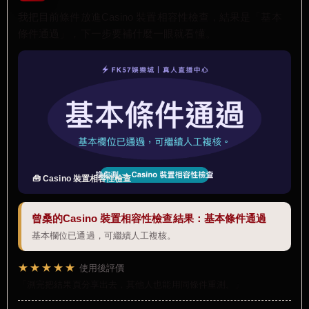
我把目前條件放進Casino 裝置相容性檢查，結果是「基本
條件通過」，下一步要補什麼一眼就看懂。
🧰 Casino 裝置相容性檢查
曾桑的Casino 裝置相容性檢查結果：基本條件通過
基本欄位已通過，可繼續人工複核。
★★★★★
使用後評價
測完把結果頁分享出去，其他人也能用同條件重測。