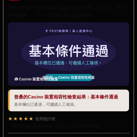
我把目前條件放進Casino 裝置相容性檢查，結果是「基本
條件通過」，下一步要補什麼一眼就看懂。
🧰 Casino 裝置相容性檢查
曾桑的Casino 裝置相容性檢查結果：基本條件通過
基本欄位已通過，可繼續人工複核。
★★★★★
使用後評價
測完把結果頁分享出去，其他人也能用同條件重測。