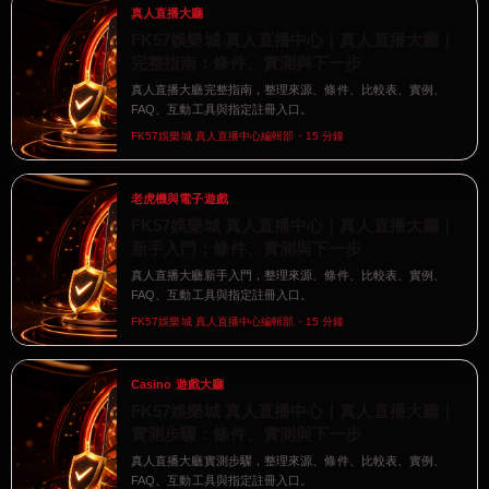
真人直播大廳
FK57娛樂城 真人直播中心｜真人直播大廳｜
完整指南：條件、實測與下一步
真人直播大廳完整指南，整理來源、條件、比較表、實例、
FAQ、互動工具與指定註冊入口。
FK57娛樂城 真人直播中心編輯部・15 分鐘
老虎機與電子遊戲
FK57娛樂城 真人直播中心｜真人直播大廳｜
新手入門：條件、實測與下一步
真人直播大廳新手入門，整理來源、條件、比較表、實例、
FAQ、互動工具與指定註冊入口。
FK57娛樂城 真人直播中心編輯部・15 分鐘
Casino 遊戲大廳
FK57娛樂城 真人直播中心｜真人直播大廳｜
實測步驟：條件、實測與下一步
真人直播大廳實測步驟，整理來源、條件、比較表、實例、
FAQ、互動工具與指定註冊入口。