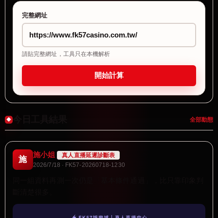
完整網址
請貼完整網址，工具只在本機解析
開始計算
今日工具結果
全部動態
施小姐
真人直播延遲診斷表
施
2026/7/18 · FK57-20260718-1230
同一組資料再測一次仍是「基本條件通過」，比只靠印象判
斷清楚很多。