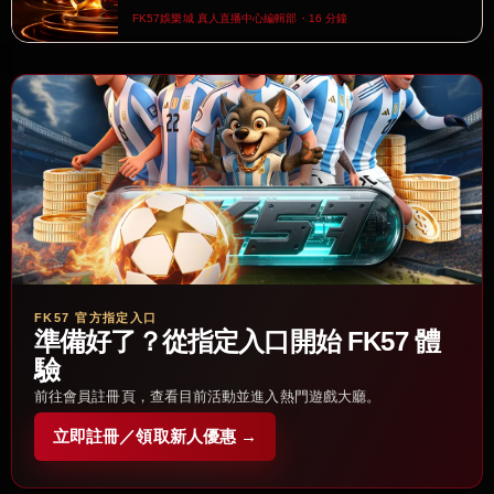
FK57娛樂城 真人直播中心編輯部・16 分鐘
FK57 官方指定入口
準備好了？從指定入口開始 FK57 體
驗
前往會員註冊頁，查看目前活動並進入熱門遊戲大廳。
立即註冊／領取新人優惠 →