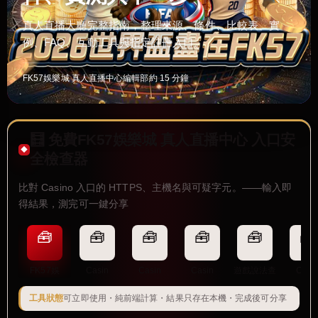
真人直播大廳完整指南，整理來源、條件、比較表、實
例、FAQ、互動工具與指定註冊入口。
FK57娛樂城 真人直播中心編輯部
約 15 分鐘
🧮 免費FK57娛樂城 真人直播中心 入口安
全檢查器
比對 Casino 入口的 HTTPS、主機名與可疑字元。——輸入即
得結果，測完可一鍵分享
🧰
🧰
🧰
🧰
🧰
🧰
FK57娛
Casin
Casin
Casin
遊戲說法查
Casi
工具狀態
可立即使用・純前端計算・結果只存在本機・完成後可分享