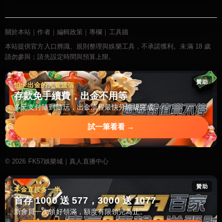
關於本站
｜
作者
｜
編輯政策
｜
專欄
｜
工具牆
本站提供官方入口辨識、規則整理與娛樂工具，不承諾獲利。未滿 18 歲
請勿參與；請先設定時間與預算上限。
贊助
怕卡出金的人看這個
存款免手續費，出金不用等
多元支付隨到隨玩，出金流程最快分鐘級完成。
試一筆看看 →
© 2026 FK57娛樂城｜真人直播中心
贊助
本金直接多一半
首存 1000 送 577，3000 送 1077
新會員一次領好領滿，額度有限領完為止。