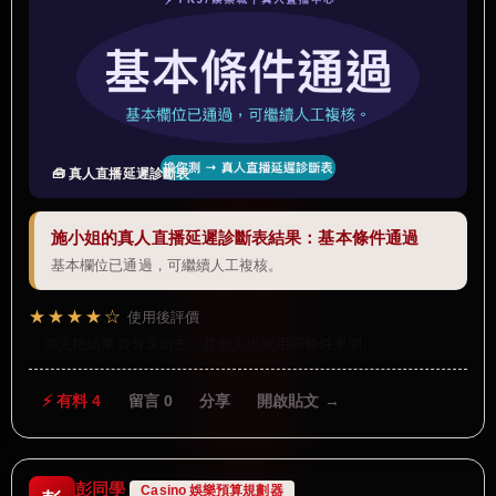
🧰 真人直播延遲診斷表
施小姐的真人直播延遲診斷表結果：基本條件通過
基本欄位已通過，可繼續人工複核。
★★★★☆
使用後評價
測完把結果頁分享出去，其他人也能用同條件重測。
⚡ 有料 4
留言 0
分享
開啟貼文 →
彭同學
Casino 娛樂預算規劃器