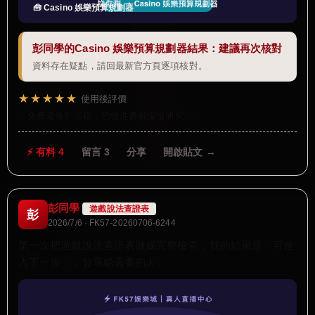
🧰 Casino 娛樂預算規劃器
彭同學的Casino 娛樂預算規劃器結果：建議再次核對
資料存在疑點，請回最新官方頁逐項核對。
★★★★★
使用後評價
免費還做到這樣，已收進書籤慢慢研究。
⚡ 有料 4
留言 3
分享
開啟貼文 →
彭同學
遊戲說法查證表
彭
2026/7/6 · FK57-20260706-6244
第一次把遊戲說法查證表做成完整檢查，我的結果是「可進
入下一步」，分享給需要的人。