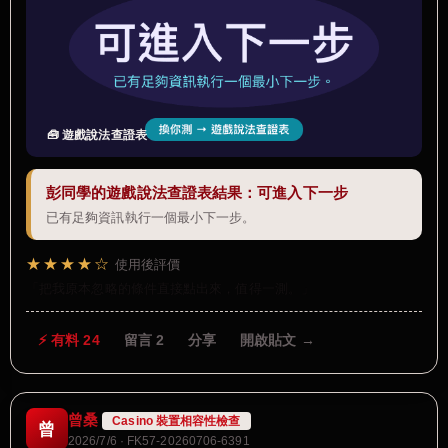
🧰 遊戲說法查證表
彭同學的遊戲說法查證表結果：可進入下一步
已有足夠資訊執行一個最小下一步。
★★★★☆
使用後評價
把我原本忽略的條件直接點出來，值得一測。
⚡ 有料 24
留言 2
分享
開啟貼文 →
曾桑
Casino 裝置相容性檢查
曾
2026/7/6 · FK57-20260706-6391