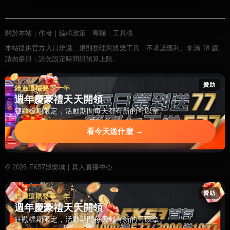
關於本站
｜
作者
｜
編輯政策
｜
專欄
｜
工具牆
本站提供官方入口辨識、規則整理與娛樂工具，不承諾獲利。未滿 18 歲
請勿參與；請先設定時間與預算上限。
贊助
錯過這檔要等一年
週年慶豪禮天天開領
狂歡檔期限定，活動期間每天都有新的可以拿。
看今天送什麼 →
© 2026 FK57娛樂城｜真人直播中心
贊助
錯過這檔要等一年
週年慶豪禮天天開領
狂歡檔期限定，活動期間每天都有新的可以拿。