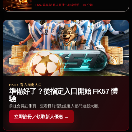
FK57娛樂城 真人直播中心編輯部・16 分鐘
FK57 官方指定入口
準備好了？從指定入口開始 FK57 體
驗
前往會員註冊頁，查看目前活動並進入熱門遊戲大廳。
立即註冊／領取新人優惠 →