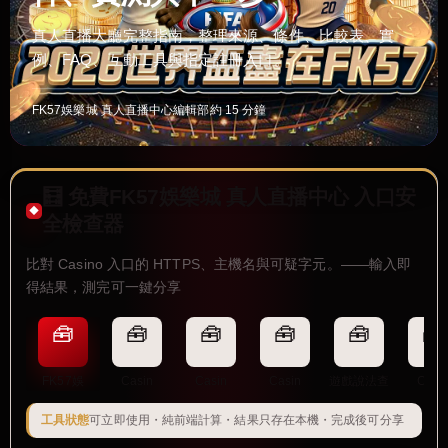
真人直播大廳完整指南，整理來源、條件、比較表、實
例、FAQ、互動工具與指定註冊入口。
FK57娛樂城 真人直播中心編輯部
約 15 分鐘
🧮 免費FK57娛樂城 真人直播中心 入口安
全檢查器
比對 Casino 入口的 HTTPS、主機名與可疑字元。——輸入即
得結果，測完可一鍵分享
🧰
🧰
🧰
🧰
🧰
🧰
FK57娛
Casin
Casin
Casin
遊戲說法查
Casi
工具狀態
可立即使用・純前端計算・結果只存在本機・完成後可分享