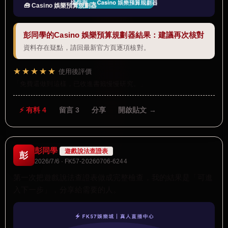
🧰 Casino 娛樂預算規劃器
彭同學的Casino 娛樂預算規劃器結果：建議再次核對
資料存在疑點，請回最新官方頁逐項核對。
★★★★★
使用後評價
免費還做到這樣，已收進書籤慢慢研究。
⚡ 有料 4
留言 3
分享
開啟貼文 →
彭同學
遊戲說法查證表
彭
2026/7/6 · FK57-20260706-6244
第一次把遊戲說法查證表做成完整檢查，我的結果是「可進
入下一步」，分享給需要的人。