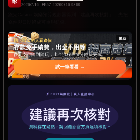
彭
2026/7/16 · FK57-20260716-9889
跑完Casino 娛樂預算規劃器得到「建議再次核對」，先把
條件與日期留成可重現紀錄。
贊助
怕卡出金的人看這個
存款免手續費，出金不用等
多元支付隨到隨玩，出金流程最快分鐘級完成。
試一筆看看 →