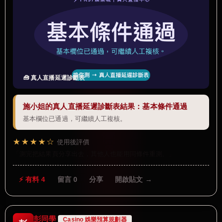
🧰 真人直播延遲診斷表
施小姐的真人直播延遲診斷表結果：基本條件通過
基本欄位已通過，可繼續人工複核。
★★★★☆
使用後評價
測完把結果頁分享出去，其他人也能用同條件重測。
⚡ 有料 4
留言 0
分享
開啟貼文 →
彭同學
Casino 娛樂預算規劃器