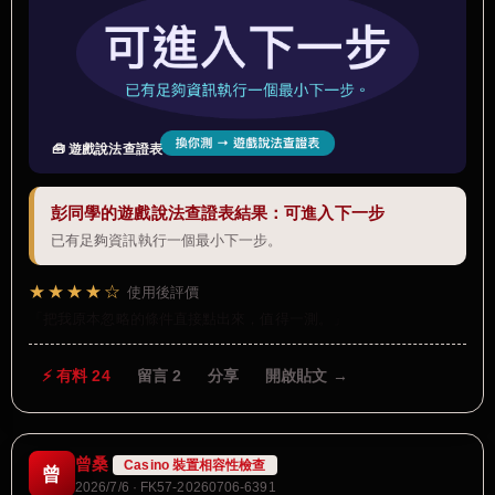
🧰 遊戲說法查證表
彭同學的遊戲說法查證表結果：可進入下一步
已有足夠資訊執行一個最小下一步。
★★★★☆
使用後評價
把我原本忽略的條件直接點出來，值得一測。
⚡ 有料 24
留言 2
分享
開啟貼文 →
曾桑
Casino 裝置相容性檢查
曾
2026/7/6 · FK57-20260706-6391