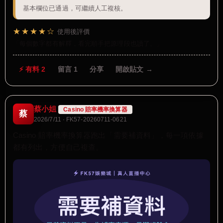
基本欄位已通過，可繼續人工複核。
★★★★☆
使用後評價
每個數字都有解釋，看完順手把原理段也讀了。
⚡ 有料 2
留言 1
分享
開啟貼文 →
蔡小姐
Casino 賠率機率換算器
蔡
2026/7/11 · FK57-20260711-0621
Casino 賠率機率換算器跑出「需要補資料」，每一項依據
都有列出，方便自己複查。