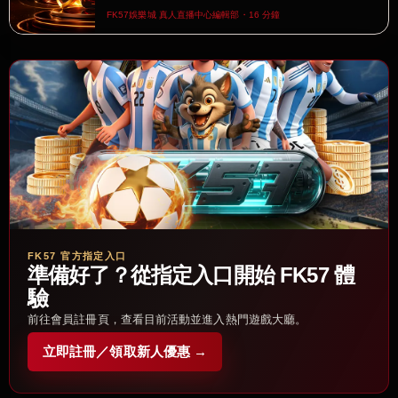
FK57娛樂城 真人直播中心編輯部・16 分鐘
FK57 官方指定入口
準備好了？從指定入口開始 FK57 體
驗
前往會員註冊頁，查看目前活動並進入熱門遊戲大廳。
立即註冊／領取新人優惠 →