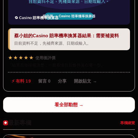
🔁 Casino 賠率機率換算器
蔡小姐的Casino 賠率機率換算器結果：需要補資料
目前資料不足，先補齊來源、日期或輸入。
★★★★★
使用後評價
結果頁做得很清楚，一眼看懂目前條件落在哪一型。
⚡ 有料 19
留言 0
分享
開啟貼文 →
看全部動態 →
最新專欄
專欄總覽