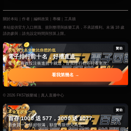
關於本站
｜
作者
｜
編輯政策
｜
專欄
｜
工具牆
本站提供官方入口辨識、規則整理與娛樂工具，不承諾獲利。未滿 18 歲
請勿參與；請先設定時間與預算上限。
贊助
現在第十名分數比你想的低
電子排行前十名，好禮直送
電子館有效投注衝進前十就送，首頁排行榜即時看名次。
看我第幾名 →
© 2026 FK57娛樂城｜真人直播中心
贊助
本金直接多一半
首存 1000 送 577，3000 送 1077
新會員一次領好領滿，額度有限領完為止。