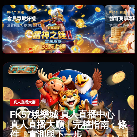
FK57 精選
FK57 精選
會員專屬好禮
體育賽事專
查看目前可參加的活動 →
掌握熱門賽事與即
真人直播大廳
FK57娛樂城 真人直播中心｜
真人直播大廳｜完整指南：條
件、實測與下一步