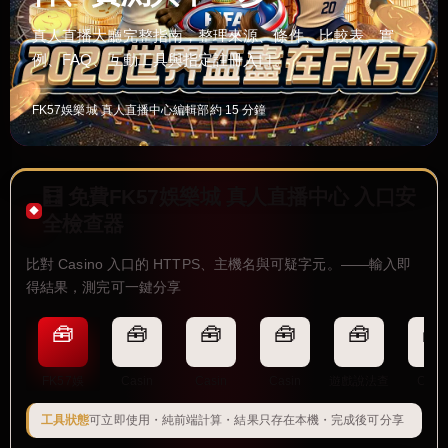
真人直播大廳完整指南，整理來源、條件、比較表、實
例、FAQ、互動工具與指定註冊入口。
FK57娛樂城 真人直播中心編輯部
約 15 分鐘
🧮 免費FK57娛樂城 真人直播中心 入口安
全檢查器
比對 Casino 入口的 HTTPS、主機名與可疑字元。——輸入即
得結果，測完可一鍵分享
🧰
🧰
🧰
🧰
🧰
🧰
FK57娛
Casin
Casin
Casin
遊戲說法查
Casi
工具狀態
可立即使用・純前端計算・結果只存在本機・完成後可分享