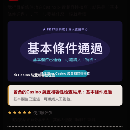
我把目前條件放進Casino 裝置相容性檢查，結果是「基本
條件通過」，下一步要補什麼一眼就看懂。
🧰 Casino 裝置相容性檢查
曾桑的Casino 裝置相容性檢查結果：基本條件通過
基本欄位已通過，可繼續人工複核。
★★★★★
使用後評價
測完把結果頁分享出去，其他人也能用同條件重測。