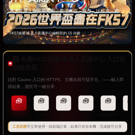
真人直播大廳完整指南，整理來源、條件、比較表、實
例、FAQ、互動工具與指定註冊入口。
FK57娛樂城 真人直播中心編輯部
約 15 分鐘
🧮 免費FK57娛樂城 真人直播中心 入口安
全檢查器
比對 Casino 入口的 HTTPS、主機名與可疑字元。——輸入即
得結果，測完可一鍵分享
🧰
🧰
🧰
🧰
🧰
🧰
FK57娛
Casin
Casin
Casin
遊戲說法查
Casi
工具狀態
可立即使用・純前端計算・結果只存在本機・完成後可分享