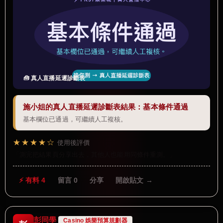
🧰 真人直播延遲診斷表
施小姐的真人直播延遲診斷表結果：基本條件通過
基本欄位已通過，可繼續人工複核。
★★★★☆
使用後評價
測完把結果頁分享出去，其他人也能用同條件重測。
⚡ 有料 4
留言 0
分享
開啟貼文 →
彭同學
Casino 娛樂預算規劃器