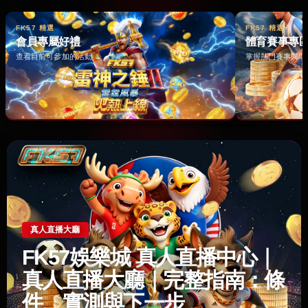
FK57 精選
FK57 精選
會員專屬好禮
體育賽事專
查看目前可參加的活動 →
掌握熱門賽事與即
真人直播大廳
FK57娛樂城 真人直播中心｜
真人直播大廳｜完整指南：條
件、實測與下一步