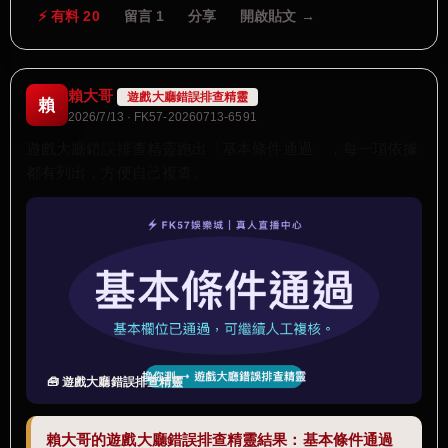
⚡ 有料 20
留言 1
分享
開啟貼文 →
賴大哥
遊戲大廳錯誤排查精靈
賴
2026/7/13 · FK57-20260713-6591
遊戲大廳錯誤排查精靈跑出「基本條件通過」，每一項依據
都有列出，方便自己複查。
🧰 遊戲大廳錯誤排查精靈
賴大哥的遊戲大廳錯誤排查精靈結果：基本條件通過