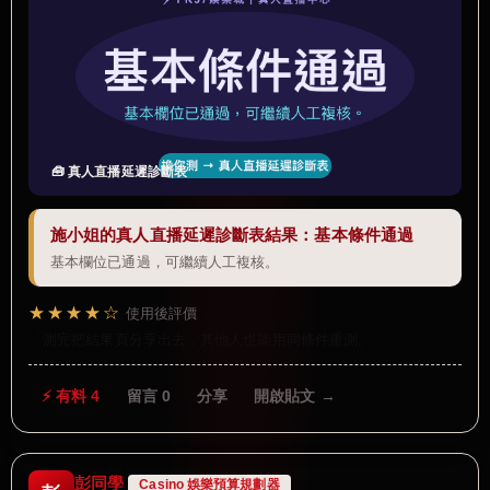
🧰 真人直播延遲診斷表
施小姐的真人直播延遲診斷表結果：基本條件通過
基本欄位已通過，可繼續人工複核。
★★★★☆
使用後評價
測完把結果頁分享出去，其他人也能用同條件重測。
⚡ 有料 4
留言 0
分享
開啟貼文 →
彭同學
Casino 娛樂預算規劃器