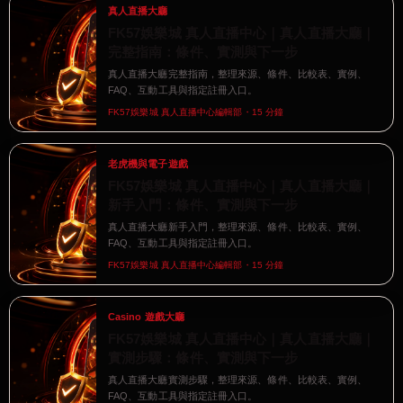
真人直播大廳
FK57娛樂城 真人直播中心｜真人直播大廳｜
完整指南：條件、實測與下一步
真人直播大廳完整指南，整理來源、條件、比較表、實例、
FAQ、互動工具與指定註冊入口。
FK57娛樂城 真人直播中心編輯部・15 分鐘
老虎機與電子遊戲
FK57娛樂城 真人直播中心｜真人直播大廳｜
新手入門：條件、實測與下一步
真人直播大廳新手入門，整理來源、條件、比較表、實例、
FAQ、互動工具與指定註冊入口。
FK57娛樂城 真人直播中心編輯部・15 分鐘
Casino 遊戲大廳
FK57娛樂城 真人直播中心｜真人直播大廳｜
實測步驟：條件、實測與下一步
真人直播大廳實測步驟，整理來源、條件、比較表、實例、
FAQ、互動工具與指定註冊入口。