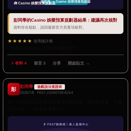
🧰 Casino 娛樂預算規劃器
彭同學的Casino 娛樂預算規劃器結果：建議再次核對
資料存在疑點，請回最新官方頁逐項核對。
★★★★★
使用後評價
免費還做到這樣，已收進書籤慢慢研究。
⚡ 有料 4
留言 3
分享
開啟貼文 →
彭同學
遊戲說法查證表
彭
2026/7/6 · FK57-20260706-6244
第一次把遊戲說法查證表做成完整檢查，我的結果是「可進
入下一步」，分享給需要的人。