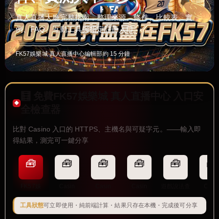
真人直播大廳完整指南，整理來源、條件、比較表、實
例、FAQ、互動工具與指定註冊入口。
FK57娛樂城 真人直播中心編輯部
約 15 分鐘
🧮 免費FK57娛樂城 真人直播中心 入口安
全檢查器
比對 Casino 入口的 HTTPS、主機名與可疑字元。——輸入即
得結果，測完可一鍵分享
🧰
🧰
🧰
🧰
🧰
🧰
FK57娛
Casin
Casin
Casin
遊戲說法查
Casi
工具狀態
可立即使用・純前端計算・結果只存在本機・完成後可分享