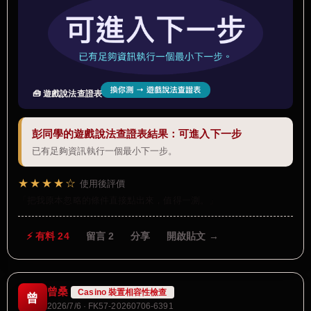
🧰 遊戲說法查證表
彭同學的遊戲說法查證表結果：可進入下一步
已有足夠資訊執行一個最小下一步。
★★★★☆
使用後評價
把我原本忽略的條件直接點出來，值得一測。
⚡ 有料 24
留言 2
分享
開啟貼文 →
曾桑
Casino 裝置相容性檢查
曾
2026/7/6 · FK57-20260706-6391