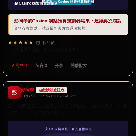
🧰 Casino 娛樂預算規劃器
彭同學的Casino 娛樂預算規劃器結果：建議再次核對
資料存在疑點，請回最新官方頁逐項核對。
★★★★★
使用後評價
免費還做到這樣，已收進書籤慢慢研究。
⚡ 有料 4
留言 3
分享
開啟貼文 →
彭同學
遊戲說法查證表
彭
2026/7/6 · FK57-20260706-6244
第一次把遊戲說法查證表做成完整檢查，我的結果是「可進
入下一步」，分享給需要的人。