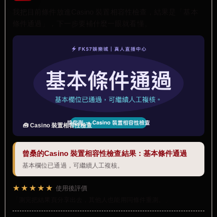
我把目前條件放進Casino 裝置相容性檢查，結果是「基本
條件通過」，下一步要補什麼一眼就看懂。
🧰 Casino 裝置相容性檢查
曾桑的Casino 裝置相容性檢查結果：基本條件通過
基本欄位已通過，可繼續人工複核。
★★★★★
使用後評價
測完把結果頁分享出去，其他人也能用同條件重測。