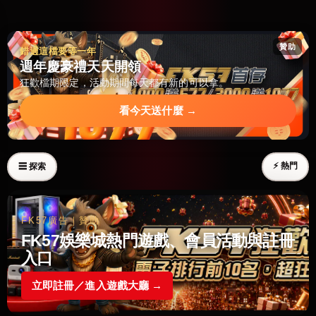
贊助
錯過這檔要等一年
週年慶豪禮天天開領
狂歡檔期限定，活動期間每天都有新的可以拿。
看今天送什麼 →
⚡ 熱門
☰ 探索
FK57廣告｜贊助
FK57娛樂城熱門遊戲、會員活動與註冊
入口
立即註冊／進入遊戲大廳 →