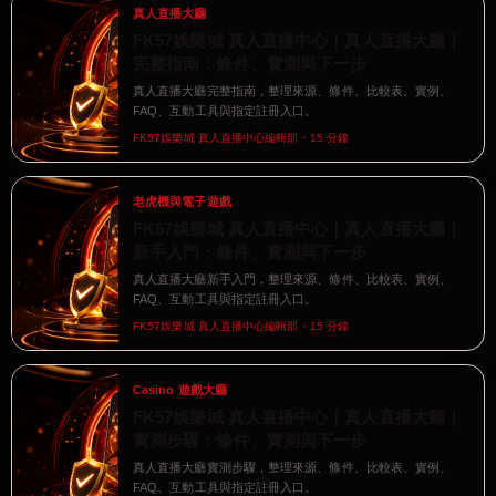
真人直播大廳
FK57娛樂城 真人直播中心｜真人直播大廳｜
完整指南：條件、實測與下一步
真人直播大廳完整指南，整理來源、條件、比較表、實例、
FAQ、互動工具與指定註冊入口。
FK57娛樂城 真人直播中心編輯部・15 分鐘
老虎機與電子遊戲
FK57娛樂城 真人直播中心｜真人直播大廳｜
新手入門：條件、實測與下一步
真人直播大廳新手入門，整理來源、條件、比較表、實例、
FAQ、互動工具與指定註冊入口。
FK57娛樂城 真人直播中心編輯部・15 分鐘
Casino 遊戲大廳
FK57娛樂城 真人直播中心｜真人直播大廳｜
實測步驟：條件、實測與下一步
真人直播大廳實測步驟，整理來源、條件、比較表、實例、
FAQ、互動工具與指定註冊入口。