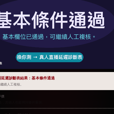
表
播延遲診斷表結果：基本條件通過
可繼續人工複核。
評價
去，其他人也能用同條件重測。