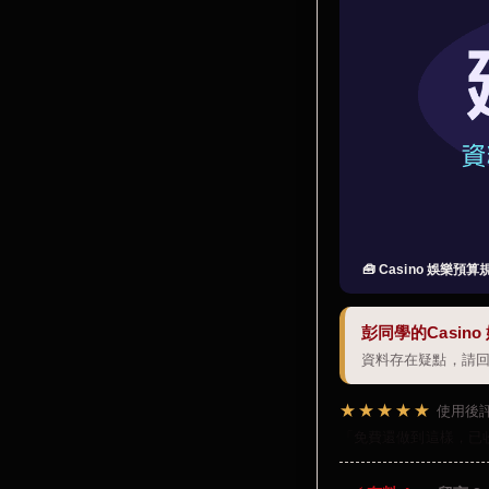
🧰 Casino 娛樂預
彭同學的Casi
資料存在疑點，請
★★★★★
使用後
免費還做到這樣，已