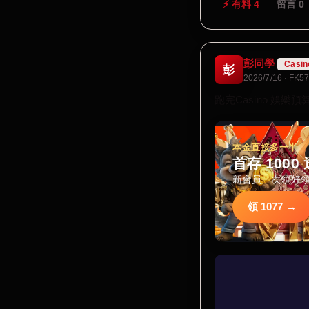
⚡ 有料 4
留言 0
彭同學
Cas
彭
2026/7/16 · FK5
跑完Casino 
本金直接多一半
首存 1000 
新會員一次領好
領 1077 →