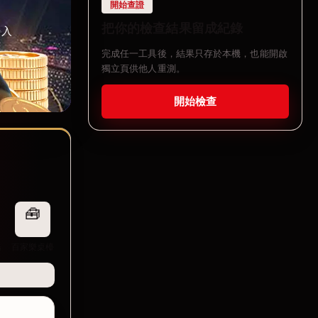
開始查證
把你的檢查結果留成紀錄
冊入
完成任一工具後，結果只存於本機，也能開啟
獨立頁供他人重測。
開始檢查
🧰
🧰
🧰
🔁
🧰
📡
錯
百家樂桌檯
真人直播延
真人百家樂
Casin
Casin
真人桌流程