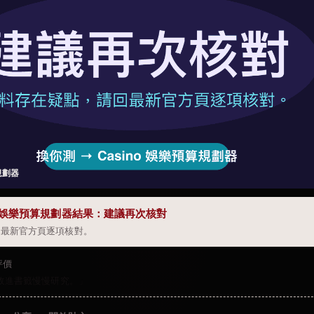
算規劃器
no 娛樂預算規劃器結果：建議再次核對
回最新官方頁逐項核對。
評價
收進書籤慢慢研究。