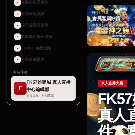
直播荷官與桌況
▪
FK57 精選
即時局況資訊
▪
會員專屬好禮
視訊規則與賠率
▪
查看目前可參加的活動 →
老虎機與電子遊戲
▪
Casino 遊戲大廳
▪
新手遊戲導覽
▪
本站作者
FK57娛樂城 真人直播
真人直播大廳
F
中心編輯部
FK5
官方流程・規則查證
真人
件、