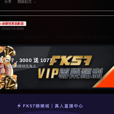
分享
開啟貼文 →
ino 娛樂預算規劃器
7-20260716-9889
娛樂預算規劃器得到「建議再次核對」，先把條件與日期留成可重現紀錄。
送 577，3000 送 1077
領滿，額度有限領完為止。