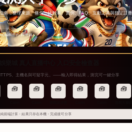
指南，整理來源、條件、比較表、實例、FAQ、互動工具與指定註
播中心編輯部
約 15 分鐘
57娛樂城 真人直播中心 入口安全檢查器
口的 HTTPS、主機名與可疑字元。——輸入即得結果，測完可一鍵分享
🧰
🧰
🧰
🧰
🧰
🧰
Casin
Casin
遊戲說法查
Casin
Casin
遊戲大廳
・純前端計算・結果只存在本機・完成後可分享