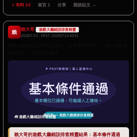
⚡ 有料 20
留言 1
分享
開啟貼文 →
賴大哥
遊戲大廳錯誤排查精靈
賴
2026/7/13 · FK57-20260713-6591
遊戲大廳錯誤排查精靈跑出「基本條件通過」，每一項依據
都有列出，方便自己複查。
🧰 遊戲大廳錯誤排查精靈
賴大哥的遊戲大廳錯誤排查精靈結果：基本條件通過