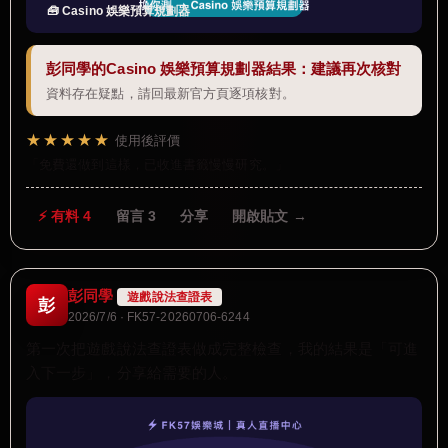
🧰 Casino 娛樂預算規劃器
彭同學的Casino 娛樂預算規劃器結果：建議再次核對
資料存在疑點，請回最新官方頁逐項核對。
★★★★★
使用後評價
免費還做到這樣，已收進書籤慢慢研究。
⚡ 有料 4
留言 3
分享
開啟貼文 →
彭同學
遊戲說法查證表
彭
2026/7/6 · FK57-20260706-6244
第一次把遊戲說法查證表做成完整檢查，我的結果是「可進
入下一步」，分享給需要的人。