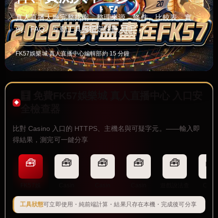
真人直播大廳完整指南，整理來源、條件、比較表、實
例、FAQ、互動工具與指定註冊入口。
FK57娛樂城 真人直播中心編輯部
約 15 分鐘
🧮 免費FK57娛樂城 真人直播中心 入口安
全檢查器
比對 Casino 入口的 HTTPS、主機名與可疑字元。——輸入即
得結果，測完可一鍵分享
🧰
🧰
🧰
🧰
🧰
🧰
FK57娛
Casin
Casin
Casin
遊戲說法查
Casi
工具狀態
可立即使用・純前端計算・結果只存在本機・完成後可分享