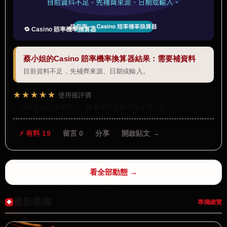
🔁 Casino 賠率機率換算器
蔡小姐的Casino 賠率機率換算器結果：需要補資料
目前資料不足，先補齊來源、日期或輸入。
★★★★★
使用後評價
結果頁做得很清楚，一眼看懂目前條件落在哪一型。
⚡ 有料 19
留言 0
分享
開啟貼文 →
看全部動態 →
最新專欄
專欄總覽