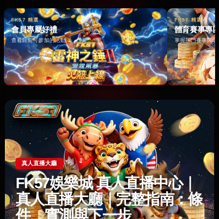
FK57 精選
FK57 精選
會員專屬好禮
體育賽事專
查看目前可參加的活動 →
掌握熱門賽事與即
真人直播大廳
FK57娛樂城 真人直播中心｜
真人直播大廳｜完整指南：條
件、實測與下一步