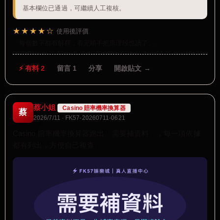
基本欄位已通過，可繼續人工複核。
★★★★☆
使用後評價
每個數字都有解釋，看完順手把原理段也讀了。
⚡ 有料 2
留言 1
分享
開啟貼文 →
蔡小姐
Casino 賠率機率換算器
蔡
2026/7/11 · FK57-20260711-0621
Casino 賠率機率換算器跑出「需要補資料」，每一項依據
都有列出，方便自己複查。